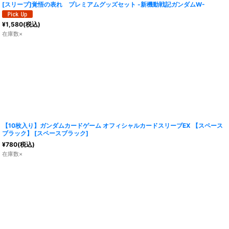
[スリーブ]覚悟の表れ プレミアムグッズセット -新機動戦記ガンダムW-
¥
1,580
(税込)
在庫数×
【10枚入り】ガンダムカードゲーム オフィシャルカードスリーブEX 【スペース
ブラック】
[
スペースブラック
]
¥
780
(税込)
在庫数×