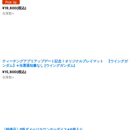
¥
19,800
(税込)
在庫数×
ティーチングアプリアップデート記念！オリジナルプレイマット 【ウイングガ
ンダム】※当選通知書なし
[
ウイングガンダム
]
¥
15,800
(税込)
在庫数×
〔特価品〕β版ダメージカウンターダイス※6個入り