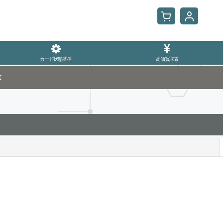
カード状態基準
高価買取表
K
閉じる