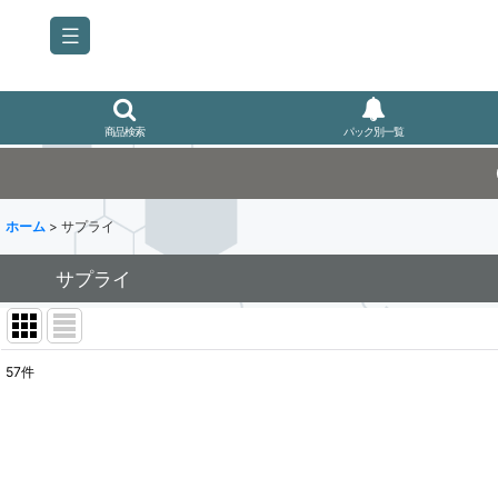
商品検索
パック別一覧
ホーム
>
サプライ
サプライ
57
件
表示数
:
並び順
: