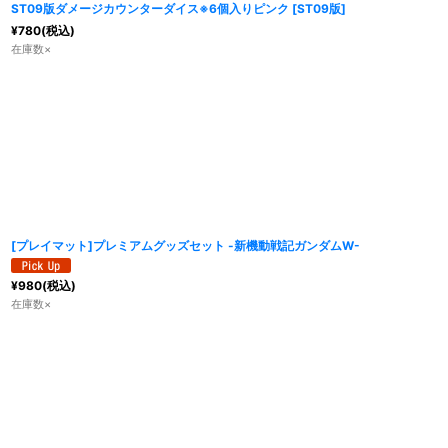
ST09版ダメージカウンターダイス※6個入りピンク
[
ST09版
]
¥
780
(税込)
在庫数×
[プレイマット]プレミアムグッズセット -新機動戦記ガンダムW-
¥
980
(税込)
在庫数×