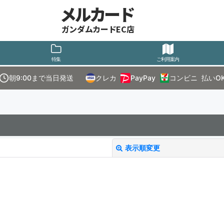
メルカード
ガンダムカードEC店
特集
ご利用案内
朝9:00まで当日発送
クレカ
PayPay
コンビニ
払いO
表示順変更