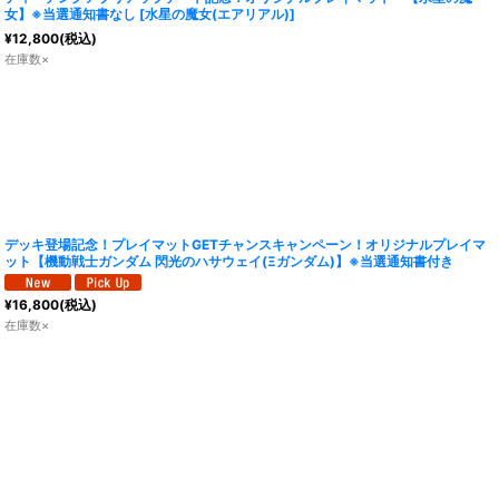
女】※当選通知書なし
[
水星の魔女(エアリアル)
]
¥
12,800
(税込)
在庫数×
デッキ登場記念！プレイマットGETチャンスキャンペーン！オリジナルプレイマ
ット【機動戦士ガンダム 閃光のハサウェイ(Ξガンダム)】※当選通知書付き
¥
16,800
(税込)
在庫数×