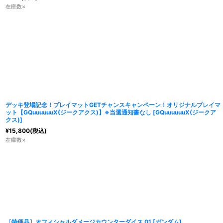
在庫数×
デッキ登場記念！プレイマットGETチャンスキャンペーン！オリジナルプレイマ
ット【GQuuuuuuX(ジークアクス)】※当選通知書なし
[
GQuuuuuuX(ジークア
クス)
]
¥
15,800
(税込)
在庫数×
〔特価品〕オフィシャルダメージカウンターダイス 01
[
ガンダム
]