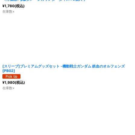
¥
1,780
(税込)
在庫数×
[スリーブ]プレミアムグッズセット -機動戦士ガンダム 鉄血のオルフェンズ
[
PB02
]
¥
1,980
(税込)
在庫数×