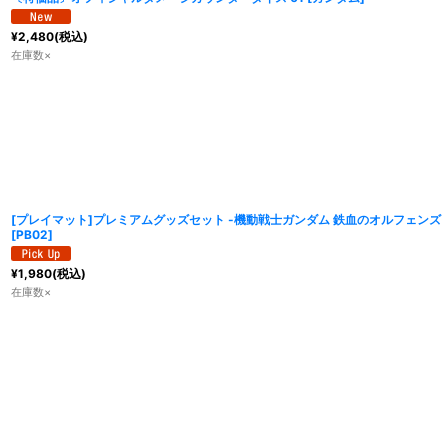
¥
2,480
(税込)
在庫数×
[プレイマット]プレミアムグッズセット -機動戦士ガンダム 鉄血のオルフェンズ
[
PB02
]
¥
1,980
(税込)
在庫数×