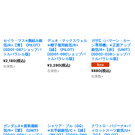
セイラ・マス※腕組み銀
デュオ・マックスウェル
ガザC（ハマーン・カー
箔/R+【青】《PILOT》
※帽子着用銀箔/R+
ン専用機）※正面アップ
[
GD01-087ショップバ
【緑】《PILOT》
銀箔/R+【赤】《UNIT》
トルパラレル版
]
[
GD01-090ショップバ
[
GD02-039ショップバ
トルパラレル版
]
トルパラレル版
]
¥
2,180
(税込)
¥
3,280
(税込)
在庫数×
¥
880
(税込)
在庫数×
在庫数×
ガンダムX※盾装備銀
シャリア・ブル（GQ）
クワトロ・バジーナ※パ
箔/R+【紫】《UNIT》
※右手銃銀箔/C＋【緑】
イロットスーツ銀箔/U+
[
GD02-056ショップバ
《PILOT》
[
GD02-090
【白】《PILOT》