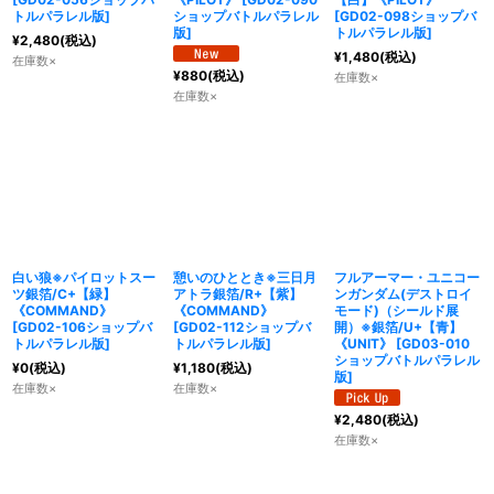
トルパラレル版
]
ショップバトルパラレル
[
GD02-098ショップバ
版
]
トルパラレル版
]
¥
2,480
(税込)
¥
1,480
(税込)
在庫数×
¥
880
(税込)
在庫数×
在庫数×
白い狼※パイロットスー
憩いのひととき※三日月
フルアーマー・ユニコー
ツ銀箔/C+【緑】
アトラ銀箔/R+【紫】
ンガンダム(デストロイ
《COMMAND》
《COMMAND》
モード)（シールド展
[
GD02-106ショップバ
[
GD02-112ショップバ
開）※銀箔/U+【青】
トルパラレル版
]
トルパラレル版
]
《UNIT》
[
GD03-010
ショップバトルパラレル
¥
0
(税込)
¥
1,180
(税込)
版
]
在庫数×
在庫数×
¥
2,480
(税込)
在庫数×