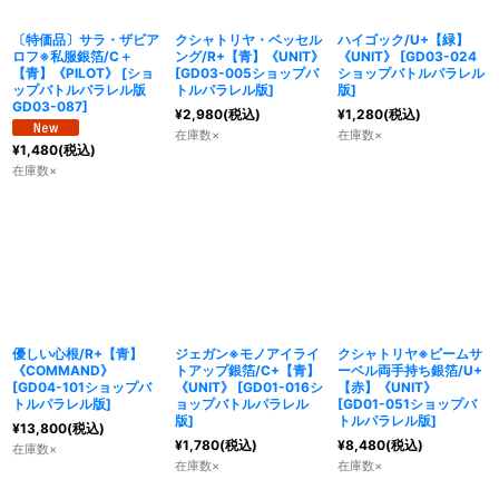
〔特価品〕サラ・ザビア
クシャトリヤ・ベッセル
ハイゴック/U+【緑】
ロフ※私服銀箔/C＋
ング/R+【青】《UNIT》
《UNIT》
[
GD03-024
【青】《PILOT》
[
ショ
[
GD03-005ショップバ
ショップバトルパラレル
ップバトルパラレル版
トルパラレル版
]
版
]
GD03-087
]
¥
2,980
(税込)
¥
1,280
(税込)
在庫数×
在庫数×
¥
1,480
(税込)
在庫数×
優しい心根/R+【青】
ジェガン※モノアイライ
クシャトリヤ※ビームサ
《COMMAND》
トアップ銀箔/C+【青】
ーベル両手持ち銀箔/U+
[
GD04-101ショップバ
《UNIT》
[
GD01-016シ
【赤】《UNIT》
トルパラレル版
]
ョップバトルパラレル
[
GD01-051ショップバ
版
]
トルパラレル版
]
¥
13,800
(税込)
¥
1,780
(税込)
¥
8,480
(税込)
在庫数×
在庫数×
在庫数×