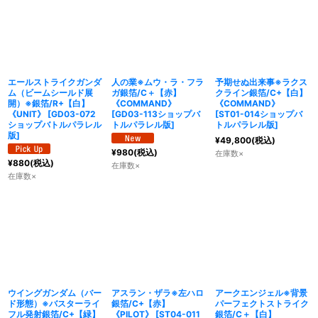
エールストライクガンダ
人の業※ムウ・ラ・フラ
予期せぬ出来事※ラクス
ム（ビームシールド展
ガ銀箔/C＋【赤】
クライン銀箔/C+【白】
開）※銀箔/R+【白】
《COMMAND》
《COMMAND》
《UNIT》
[
GD03-072
[
GD03-113ショップバ
[
ST01-014ショップバ
ショップバトルパラレル
トルパラレル版
]
トルパラレル版
]
版
]
¥
49,800
(税込)
¥
980
(税込)
在庫数×
¥
880
(税込)
在庫数×
在庫数×
ウイングガンダム（バー
アスラン・ザラ※左ハロ
アークエンジェル※背景
ド形態）※バスターライ
銀箔/C+【赤】
パーフェクトストライク
フル発射銀箔/C+【緑】
《PILOT》
[
ST04-011
銀箔/C＋【白】