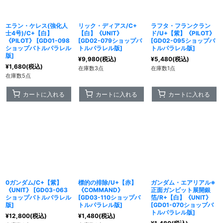
絞り込む
エラン・ケレス(強化人
リック・ディアス/C+
ラフタ・フランクラン
士4号)/C+【白】
【白】《UNIT》
ド/U+【紫】《PILOT》
《PILOT》
[
GD01-098
[
GD02-079ショップバ
[
GD02-095ショップバ
ショップバトルパラレル
トルパラレル版
]
トルパラレル版
]
版
]
¥
9,980
(税込)
¥
5,480
(税込)
¥
1,680
(税込)
在庫数3点
在庫数1点
在庫数5点
カートに入れる
カートに入れる
カートに入れる
0ガンダム/C+【紫】
標的の排除/U+【赤】
ガンダム・エアリアル※
《UNIT》
[
GD03-063
《COMMAND》
正面ガンビット展開銀
ショップバトルパラレル
[
GD03-110ショップバ
箔/R+【白】《UNIT》
版
]
トルパラレル版
]
[
GD01-070ショップバ
トルパラレル版
]
¥
12,800
(税込)
¥
1,480
(税込)