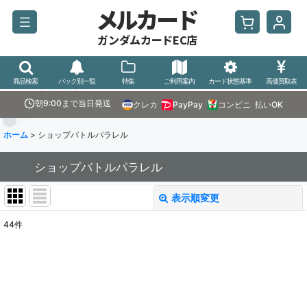
メルカード
ガンダムカードEC店
商品検索
パック別一覧
特集
ご利用案内
カード状態基準
高価買取表
朝9:00まで当日発送
クレカ
PayPay
コンビニ
払いOK
ホーム
>
ショップバトルパラレル
ショップバトルパラレル
表示順変更
閉じる
44
件
表示数
:
並び順
: