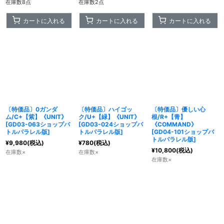
在庫数8点
在庫数2点
カートに入れる
カートに入れる
カートに入れる
〔特価品〕0ガンダ
〔特価品〕ハイゴッ
〔特価品〕優しい心
ム/C+【紫】《UNIT》
ク/U+【緑】《UNIT》
根/R+【青】
[
GD03-063ショップバ
[
GD03-024ショップバ
《COMMAND》
トルパラレル版
]
トルパラレル版
]
[
GD04-101ショップバ
トルパラレル版
]
¥
9,980
(税込)
¥
780
(税込)
¥
10,800
(税込)
在庫数×
在庫数×
在庫数×