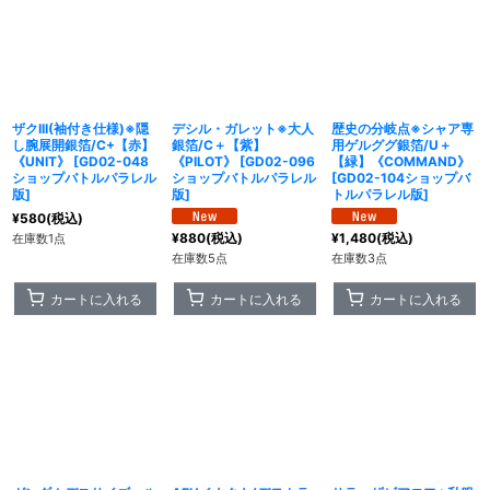
ザクIII(袖付き仕様)※隠
デシル・ガレット※大人
歴史の分岐点※シャア専
し腕展開銀箔/C+【赤】
銀箔/C＋【紫】
用ゲルググ銀箔/U＋
《UNIT》
[
GD02-048
《PILOT》
[
GD02-096
【緑】《COMMAND》
ショップバトルパラレル
ショップバトルパラレル
[
GD02-104ショップバ
版
]
版
]
トルパラレル版
]
¥
580
(税込)
¥
880
(税込)
¥
1,480
(税込)
在庫数1点
在庫数5点
在庫数3点
カートに入れる
カートに入れる
カートに入れる