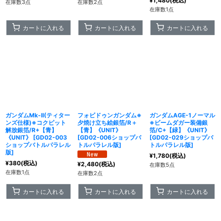
¥
1,480
(税込)
在庫数3点
在庫数2点
在庫数1点
カートに入れる
カートに入れる
カートに入れる
ガンダムMk-II(ティター
フォビドゥンガンダム※
ガンダムAGE-1ノーマル
ンズ仕様)※コクピット
夕焼け立ち絵銀箔/R＋
※ビームダガー装備銀
解放銀箔/R+【青】
【青】《UNIT》
箔/C+【緑】《UNIT》
《UNIT》
[
GD02-003
[
GD02-006ショップバ
[
GD02-029ショップバ
ショップバトルパラレル
トルパラレル版
]
トルパラレル版
]
版
]
¥
1,780
(税込)
¥
380
(税込)
¥
2,480
(税込)
在庫数5点
在庫数1点
在庫数2点
カートに入れる
カートに入れる
カートに入れる