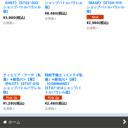
《UNIT》
[
ST02-002
ショップバトルパラレル
《BASE》
[
ST04-015
ショップバトルパラレル
版
]
ショップバトルパラレル
版
]
版
]
¥
8,480
(税込)
¥
3,980
(税込)
在庫数×
¥
2,980
(税込)
在庫数×
在庫数×
ティエリア・アーデ（私
戦術予報士（スメラギ私
服）※銀箔/C+【紫】
服）※銀箔/C+【緑】
《PILOT》
[
ST07-010
《COMMAND》
ショップバトルパラレル
[
ST07-014ショップバ
版
]
トルパラレル版
]
¥
1,280
(税込)
¥
2,480
(税込)
在庫数×
在庫数×
ホーム