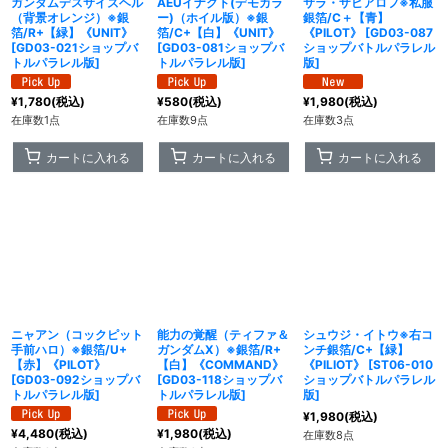
ガンダムデスサイズヘル
AEUイナクト(デモカラ
サラ・ザビアロフ※私服
（背景オレンジ）※銀
ー)（ホイル版）※銀
銀箔/C＋【青】
箔/R+【緑】《UNIT》
箔/C+【白】《UNIT》
《PILOT》
[
GD03-087
[
GD03-021ショップバ
[
GD03-081ショップバ
ショップバトルパラレル
トルパラレル版
]
トルパラレル版
]
版
]
¥
1,780
(税込)
¥
580
(税込)
¥
1,980
(税込)
在庫数1点
在庫数9点
在庫数3点
カートに入れる
カートに入れる
カートに入れる
ニャアン（コックピット
能力の覚醒（ティファ＆
シュウジ・イトウ※右コ
手前ハロ）※銀箔/U+
ガンダムX）※銀箔/R+
ンチ銀箔/C+【緑】
【赤】《PILOT》
【白】《COMMAND》
《PILIOT》
[
ST06-010
[
GD03-092ショップバ
[
GD03-118ショップバ
ショップバトルパラレル
トルパラレル版
]
トルパラレル版
]
版
]
¥
1,980
(税込)
¥
4,480
(税込)
¥
1,980
(税込)
在庫数8点