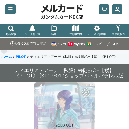
メルカード
ガンダムカードEC店
商品検索
パック別一覧
特集
ご利用案内
カード状態基準
高価買取表
朝9:00まで当日発送
クレカ
PayPay
コンビニ
払いOK
ホーム
>
PILOT
>
ティエリア・アーデ（私服）※銀箔/C+【紫】《PILOT》
ティエリア・アーデ（私服）※銀箔/C+【紫】
《PILOT》
[
ST07-010ショップバトルパラレル版
]