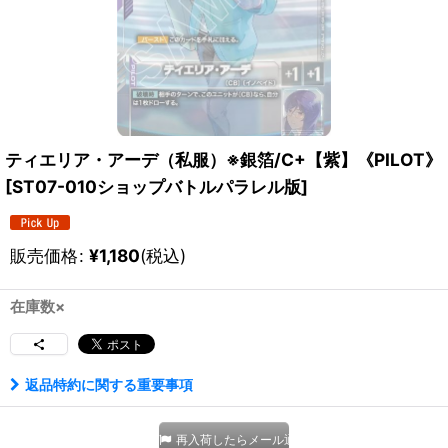
ティエリア・アーデ（私服）※銀箔/C+【紫】《PILOT》
[
ST07-010ショップバトルパラレル版
]
販売価格
:
¥
1,180
(税込)
在庫数×
返品特約に関する重要事項
再入荷したらメール通知