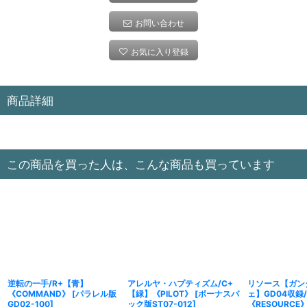
お問い合わせ
お気に入り登録
商品詳細
この商品を買った人は、こんな商品も買っています
逆転の一手/R+【青】
アレルヤ・ハプティズム/C+
リソース【ガン
《COMMAND》
[
パラレル版
【緑】《PILOT》
[
ボーナスパ
ェ】GD04収録
GD02-100
]
ック版ST07-012
]
《RESOURCE