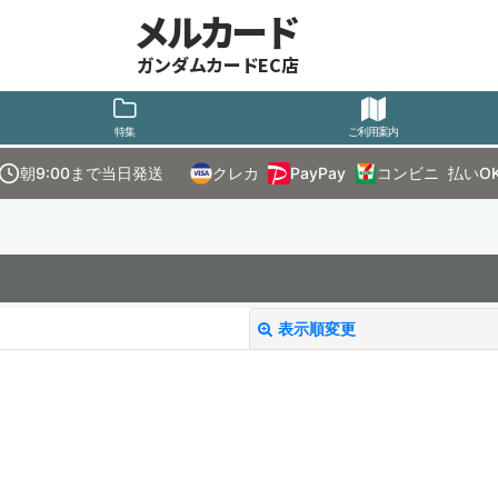
メルカード
ガンダムカードEC店
特集
ご利用案内
朝9:00まで当日発送
クレカ
PayPay
コンビニ
払いO
表示順変更