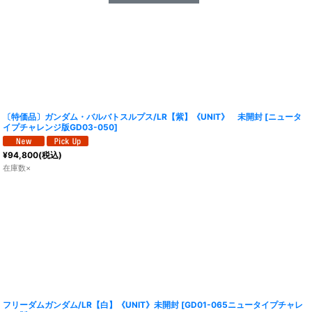
〔特価品〕ガンダム・バルバトスルプス/LR【紫】《UNIT》 未開封
[
ニュータ
イプチャレンジ版GD03-050
]
¥
94,800
(税込)
在庫数×
フリーダムガンダム/LR【白】《UNIT》未開封
[
GD01-065ニュータイプチャレ