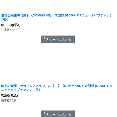
優雅な物腰/R【白】《COMMAND) 未開封
[
GD04-117ニュータイプチャレン
ジ版
]
¥
1,680
(税込)
在庫数4点
カートに入れる
能力の覚醒（カガリ＆アスラン）/R【白】《COMMAND》未開封
[
GD03-118
ニュータイプチャレンジ版
]
¥
280
(税込)
在庫数38点
カートに入れる