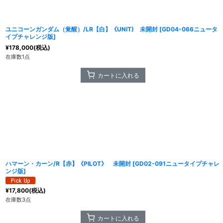
ユニコーンガンダム（覚醒）/LR【白】《UNIT) 未開封
[
GD04-066ニュータ
イプチャレンジ版
]
¥
178,000
(税込)
在庫数1点
カートに入れる
ハマーン・カーン/R【赤】《PILOT》 未開封
[
GD02-091ニュータイプチャレ
ンジ版
]
¥
17,800
(税込)
在庫数3点
カートに入れる