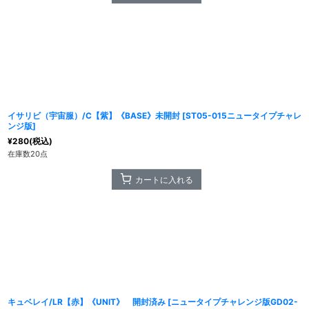
イサリビ（宇宙服）/C【紫】《BASE》未開封
[
ST05-015ニュータイプチャレ
ンジ版
]
¥
280
(税込)
在庫数20点
カートに入れる
キュベレイ/LR【赤】《UNIT》 開封済み
[
ニュータイプチャレンジ版GD02-