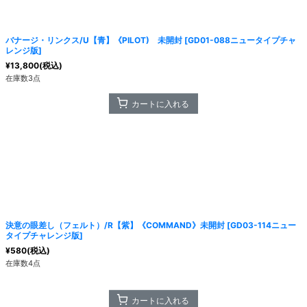
絞り込む
バナージ・リンクス/U【青】《PILOT) 未開封
[
GD01-088ニュータイプチャ
レンジ版
]
¥
13,800
(税込)
在庫数3点
カートに入れる
決意の眼差し（フェルト）/R【紫】《COMMAND》未開封
[
GD03-114ニュー
タイプチャレンジ版
]
¥
580
(税込)
在庫数4点
カートに入れる