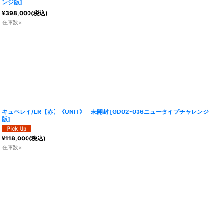
ンジ版
]
¥
398,000
(税込)
在庫数×
キュベレイ/LR【赤】《UNIT》 未開封
[
GD02-036ニュータイプチャレンジ
版
]
¥
118,000
(税込)
在庫数×