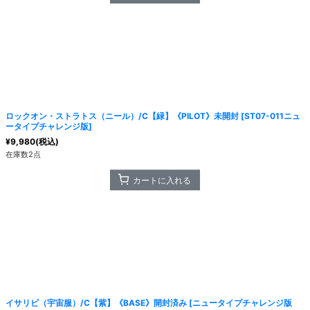
ロックオン・ストラトス（ニール）/C【緑】《PILOT》未開封
[
ST07-011ニュ
ータイプチャレンジ版
]
¥
9,980
(税込)
在庫数2点
カートに入れる
イサリビ（宇宙服）/C【紫】《BASE》開封済み
[
ニュータイプチャレンジ版