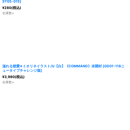
ST05-015
]
¥
280
(税込)
在庫数×
溢れる慈愛※ミオリネイラスト/U【白】《COMMAND》未開封
[
GD01-118ニ
ュータイプチャレンジ版
]
¥
3,980
(税込)
在庫数×