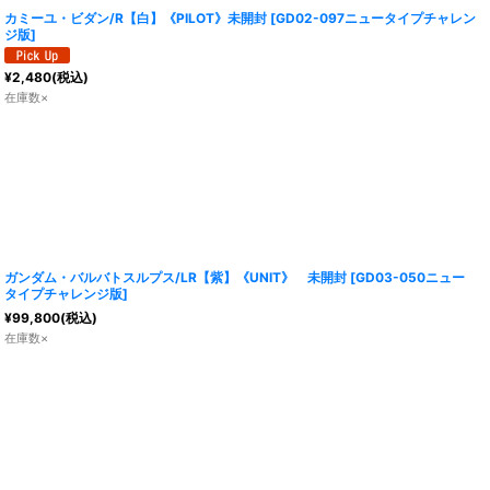
カミーユ・ビダン/R【白】《PILOT》未開封
[
GD02-097ニュータイプチャレン
ジ版
]
¥
2,480
(税込)
在庫数×
ガンダム・バルバトスルプス/LR【紫】《UNIT》 未開封
[
GD03-050ニュー
タイプチャレンジ版
]
¥
99,800
(税込)
在庫数×