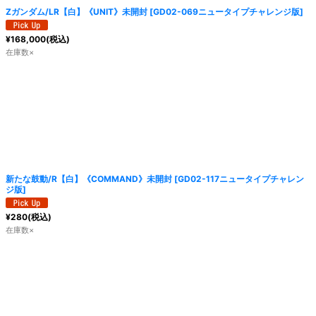
Zガンダム/LR【白】《UNIT》未開封
[
GD02-069ニュータイプチャレンジ版
]
¥
168,000
(税込)
在庫数×
新たな鼓動/R【白】《COMMAND》未開封
[
GD02-117ニュータイプチャレン
ジ版
]
¥
280
(税込)
在庫数×