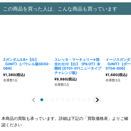
この商品を買った人は、こんな商品も買っています
Zガンダム/LR+【白】
スレッタ・マーキュリー※指
イージスガンダム
《UNIT》
[
パラレル版GD02-
合わせ/C【白】《PILOT》未
《UNIT》
[
ボー
069
]
開封
[
ST01-011ニュータイプ
ST04-006
]
チャレンジ版
]
¥
1,380
(税込)
¥
1,680
(税込)
¥
9,980
(税込)
在庫数1点
在庫数3点
在庫数2点
本商品の買取も承っています。詳細は下記の「買取価格表」よりご確
認ください