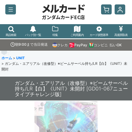
メルカード
ガンダムカードEC店
商品検索
パック別一覧
特集
ご利用案内
カード状態基準
高価買取表
朝9:00まで当日発送
クレカ
PayPay
コンビニ
払いOK
ホーム
>
UNIT
>
ガンダム・エアリアル（改修型）※ビームサーベル持ち/LR【白】《UNIT》未
開封
ガンダム・エアリアル（改修型）※ビームサーベル
持ち/LR【白】《UNIT》未開封
[
GD01-067ニュー
タイプチャレンジ版
]