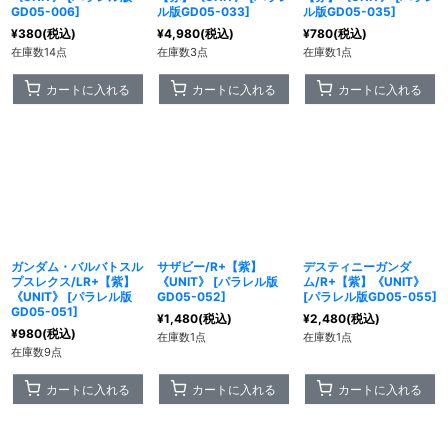
GD05-006
]
ル版GD05-033
]
ル版GD05-035
]
¥
380
(税込)
¥
4,980
(税込)
¥
780
(税込)
在庫数14点
在庫数3点
在庫数1点
カートに入れる
カートに入れる
カートに入れる
ガンダム・バルバトスル
サザビー/R+【紫】
デスティニーガンダ
プスレクス/LR+【紫】
《UNIT》
[
パラレル版
ム/R+【紫】《UNIT》
《UNIT》
[
パラレル版
GD05-052
]
[
パラレル版GD05-055
]
GD05-051
]
¥
1,480
(税込)
¥
2,480
(税込)
¥
980
(税込)
在庫数1点
在庫数1点
在庫数9点
カートに入れる
カートに入れる
カートに入れる