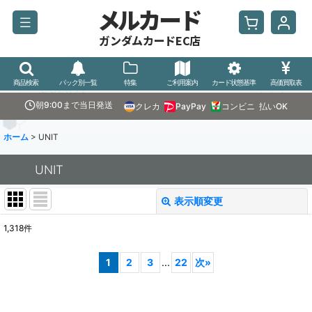
メルカード
ガンダムカードEC店
商品検索
パック別一覧
特集
ご利用案内
カード状態基準
高価買取表
朝9:00まで当日発送
クレカ
PayPay
コンビニ
払いOK
ホーム
>
UNIT
UNIT
表示順変更
閉じる
1,318
件
表示数
:
1
2
3
...
22
次
»
並び順
: