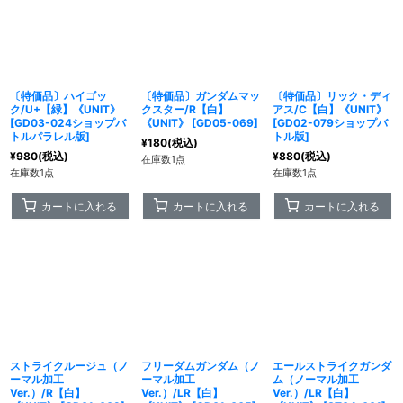
絞り込む
〔特価品〕ハイゴッ
〔特価品〕ガンダムマッ
〔特価品〕リック・ディ
ク/U+【緑】《UNIT》
クスター/R【白】
アス/C【白】《UNIT》
[
GD03-024ショップバ
《UNIT》
[
GD05-069
]
[
GD02-079ショップバ
トルパラレル版
]
トル版
]
¥
180
(税込)
¥
980
(税込)
¥
880
(税込)
在庫数1点
在庫数1点
在庫数1点
カートに入れる
カートに入れる
カートに入れる
ストライクルージュ（ノ
フリーダムガンダム（ノ
エールストライクガンダ
ーマル加工
ーマル加工
ム（ノーマル加工
Ver.）/R【白】
Ver.）/LR【白】
Ver.）/LR【白】