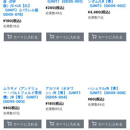
改（EW
《UNIT》
[
GD05-001
]
ンダム/LR【青】
版）/C+LK【白】
《UNIT》
[
GD05-002
]
¥
280
(税込)
《UNIT》
[
パラレル版
¥
4,480
(税込)
在庫数49点
GD05-079
]
在庫数11点
¥
180
(税込)
在庫数19点
カートに入れる
カートに入れる
カートに入れる
ムラサメ（アンドリュ
アカツキ（オオワ
ハシュマル/R【青】
ー・バルトフェルド専用
シ）/R【青】《UNIT》
《UNIT》
[
GD05-006
]
機）/R【青】《UNIT》
[
GD05-004
]
¥
80
(税込)
[
GD05-003
]
¥
180
(税込)
在庫数64点
¥
80
(税込)
在庫数60点
在庫数47点
カートに入れる
カートに入れる
カートに入れる