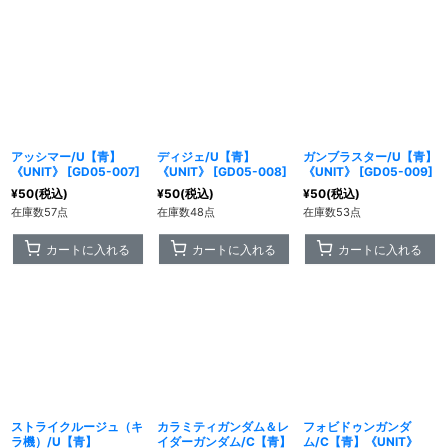
アッシマー/U【青】
ディジェ/U【青】
ガンブラスター/U【青】
《UNIT》
[
GD05-007
]
《UNIT》
[
GD05-008
]
《UNIT》
[
GD05-009
]
¥
50
(税込)
¥
50
(税込)
¥
50
(税込)
在庫数57点
在庫数48点
在庫数53点
カートに入れる
カートに入れる
カートに入れる
ストライクルージュ（キ
カラミティガンダム＆レ
フォビドゥンガンダ
ラ機）/U【青】
イダーガンダム/C【青】
ム/C【青】《UNIT》