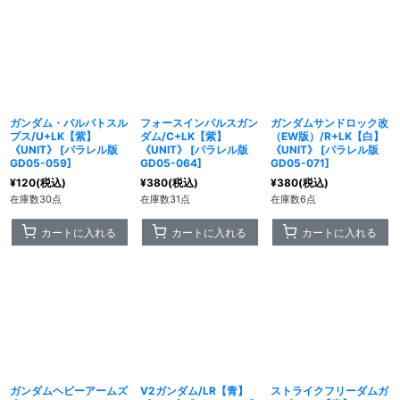
ガンダム・バルバトスル
フォースインパルスガン
ガンダムサンドロック改
プス/U+LK【紫】
ダム/C+LK【紫】
（EW版）/R+LK【白】
《UNIT》
[
パラレル版
《UNIT》
[
パラレル版
《UNIT》
[
パラレル版
GD05-059
]
GD05-064
]
GD05-071
]
¥
120
(税込)
¥
380
(税込)
¥
380
(税込)
在庫数30点
在庫数31点
在庫数6点
カートに入れる
カートに入れる
カートに入れる
ガンダムヘビーアームズ
V2ガンダム/LR【青】
ストライクフリーダムガ