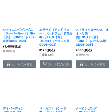
シャイニングガンダム
ムラサメ（アンドリュ
ストライクルージュ（オ
（スーパーモード）/R+
ー・バルトフェルド専用
オトリ装
【白】《UNIT》
[
パラレ
機）/R+LK【青】
備）/R+LK【青】
ル版GD05-068
]
《UNIT》
[
パラレル版
《UNIT》
[
パラレル版
GD05-003
]
GD05-005
]
¥
1,480
(税込)
¥
120
(税込)
¥
680
(税込)
在庫数7点
在庫数42点
在庫数17点
カートに入れる
カートに入れる
カートに入れる
デミバーディン
リ・ガズィ（ケーラ
クーロンガンダ