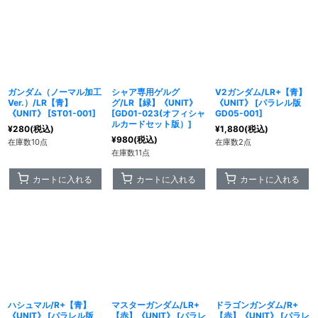
ガンダム（ノーマル加工
シャア専用ゲルグ
V2ガンダム/LR+【青】
Ver.）/LR【青】
グ/LR【緑】《UNIT》
《UNIT》
[
パラレル版
《UNIT》
[
ST01-001
]
[
GD01-023(オフィシャ
GD05-001
]
ルカードセット版）
]
¥
280
(税込)
¥
1,880
(税込)
¥
980
(税込)
在庫数10点
在庫数2点
在庫数11点
カートに入れる
カートに入れる
カートに入れる
ハシュマル/R+【青】
マスターガンダム/LR+
ドラゴンガンダム/R+
《UNIT》
[
パラレル版
【赤】《UNIT》
[
パラレ
【赤】《UNIT》
[
パラレ