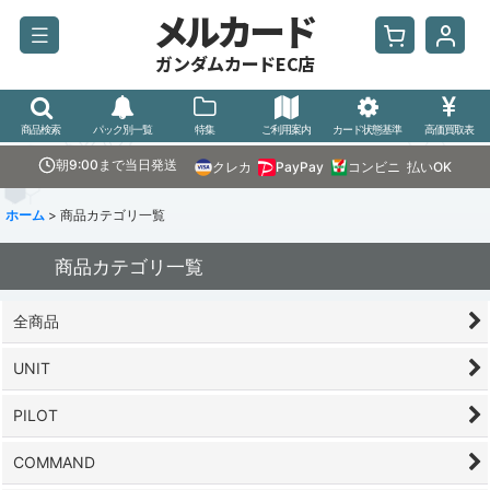
メルカード
ガンダムカードEC店
商品検索
パック別一覧
特集
ご利用案内
カード状態基準
高価買取表
朝9:00まで当日発送
クレカ
PayPay
コンビニ
払いOK
ホーム
>
商品カテゴリ一覧
商品カテゴリ一覧
全商品
UNIT
PILOT
COMMAND