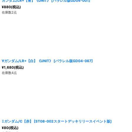
ガンダム/LR+【青】《UNIT》
[
パラレル版GD04-001
]
¥
880
(税込)
在庫数2点
∀ガンダム/LR+【白】《UNIT》
[
パラレル版GD04-067
]
¥
1,680
(税込)
在庫数4点
Ξガンダム/C【赤】
[
ST08-002スタートデッキリリースイベント版
]
¥
80
(税込)