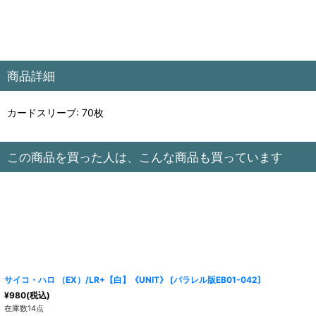
商品詳細
カードスリーブ: 70枚
この商品を買った人は、こんな商品も買っています
サイコ・ハロ （EX）/LR+【白】《UNIT》
[
パラレル版EB01-042
]
¥
980
(税込)
在庫数14点