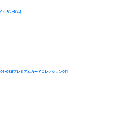
イクガンダム
]
D01-086プレミアムカードコレクション01
]