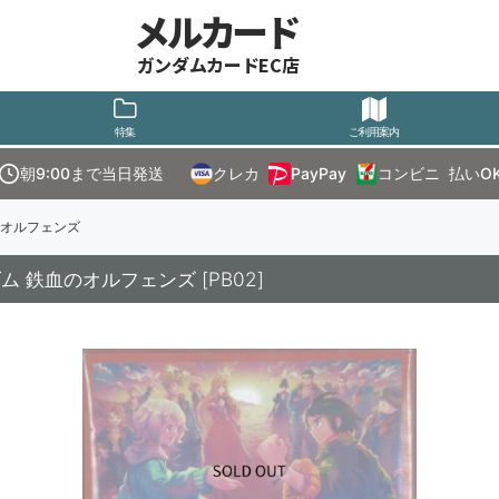
メルカード
ガンダムカードEC店
特集
ご利用案内
朝9:00まで当日発送
クレカ
PayPay
コンビニ
払いO
のオルフェンズ
ダム 鉄血のオルフェンズ
[
PB02
]