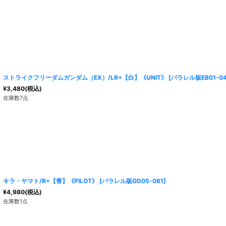
ストライクフリーダムガンダム（EX）/LR+【白】《UNIT》
[
パラレル版EB01-04
¥
3,480
(税込)
在庫数7点
キラ・ヤマト/R+【青】《PILOT》
[
パラレル版GD05-081
]
¥
4,980
(税込)
在庫数1点