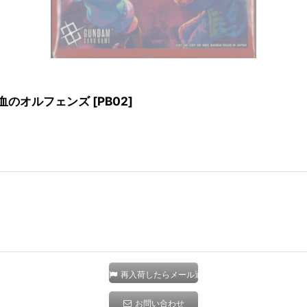
鉄血のオルフェンズ
[
PB02
]
再入荷したらメール通知
お問い合わせ