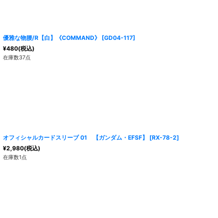
優雅な物腰/R【白】《COMMAND》
[
GD04-117
]
¥
480
(税込)
在庫数37点
オフィシャルカードスリーブ 01 【ガンダム・EFSF】
[
RX-78-2
]
¥
2,980
(税込)
在庫数1点