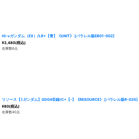
Hi-νガンダム（EX）/LR+【青】《UNIT》
[
パラレル版EB01-002
]
¥
3,480
(税込)
在庫数6点
リソース【Ξガンダム】GD04収録/C+【-】《RESOURCE》
[
パラレル版R-035
]
¥
80
(税込)
在庫数40点