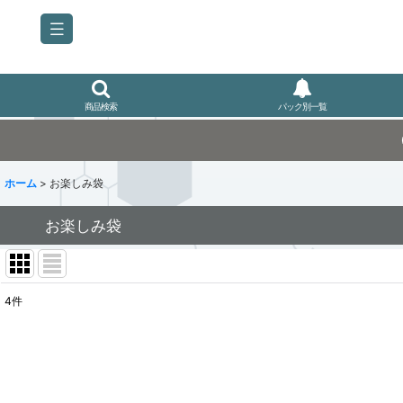
商品検索
パック別一覧
ホーム
>
お楽しみ袋
お楽しみ袋
4
件
表示数
:
並び順
: