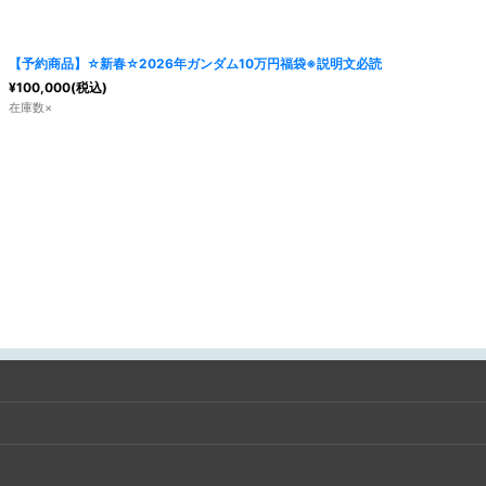
絞り込む
【予約商品】☆新春☆2026年ガンダム10万円福袋※説明文必読
¥
100,000
(税込)
在庫数×