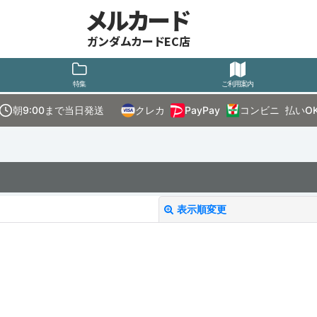
メルカード
ガンダムカードEC店
特集
ご利用案内
朝9:00まで当日発送
クレカ
PayPay
コンビニ
払いO
表示順変更