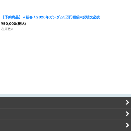
【予約商品】☆新春☆2026年ガンダム5万円福袋※説明文必読
¥
50,000
(税込)
在庫数×