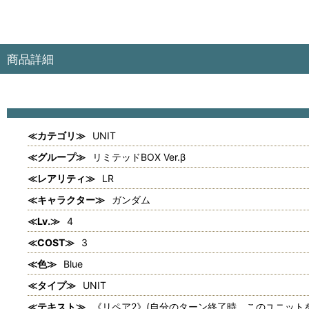
商品詳細
≪カテゴリ≫
UNIT
≪グループ≫
リミテッドBOX Ver.β
≪レアリティ≫
LR
≪キャラクター≫
ガンダム
≪Lv.≫
4
≪COST≫
3
≪色≫
Blue
≪タイプ≫
UNIT
≪テキスト≫
《リペア2》(自分のターン終了時、このユニット