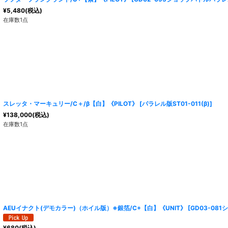
¥
5,480
(税込)
在庫数1点
スレッタ・マーキュリー/C＋/β【白】《PILOT》
[
パラレル版ST01-011(β)
]
¥
138,000
(税込)
在庫数1点
AEUイナクト(デモカラー)（ホイル版）※銀箔/C+【白】《UNIT》
[
GD03-08
¥
680
(税込)