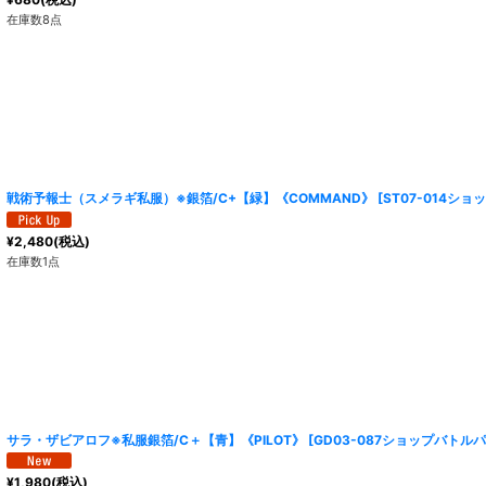
在庫数8点
戦術予報士（スメラギ私服）※銀箔/C+【緑】《COMMAND》
[
ST07-014シ
¥
2,480
(税込)
在庫数1点
サラ・ザビアロフ※私服銀箔/C＋【青】《PILOT》
[
GD03-087ショップバトル
¥
1,980
(税込)