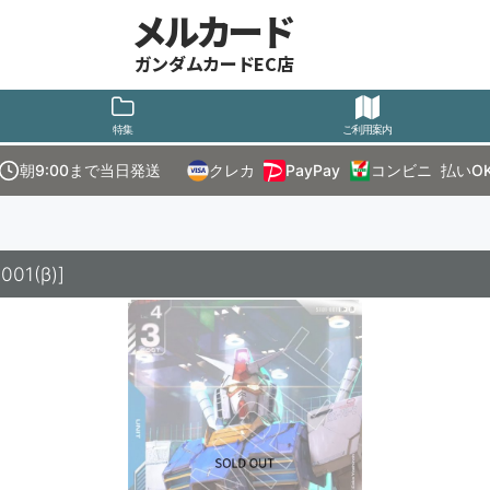
メルカード
ガンダムカードEC店
特集
ご利用案内
朝9:00まで当日発送
クレカ
PayPay
コンビニ
払いO
01(β)
]