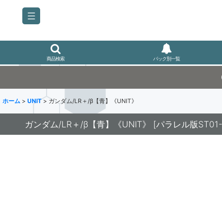
商品検索
パック別一覧
ホーム
>
UNIT
>
ガンダム/LR＋/β【青】《UNIT》
ガンダム/LR＋/β【青】《UNIT》
[
パラレル版ST01-0