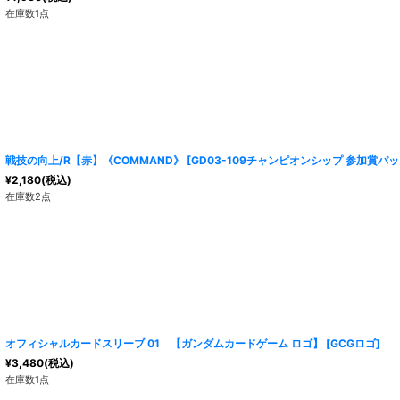
在庫数1点
戦技の向上/R【赤】《COMMAND》
[
GD03-109チャンピオンシップ 参加賞パッ
¥
2,180
(税込)
在庫数2点
オフィシャルカードスリーブ 01 【ガンダムカードゲーム ロゴ】
[
GCGロゴ
]
¥
3,480
(税込)
在庫数1点