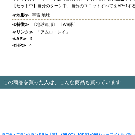
【セット中】自分のターン中、自分のユニットすべてをAP+1す
≪地形≫
宇宙 地球
≪特徴≫
〔地球連邦〕 〔WB隊〕
≪リンク≫
「アムロ・レイ」
≪AP≫
3
≪HP≫
4
この商品を買った人は、こんな商品も買っています
ラフタ・フランクランド/U+【紫】《PILOT》
[
GD02-095ショップバトルパラ