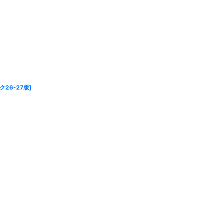
ク26-27版
]