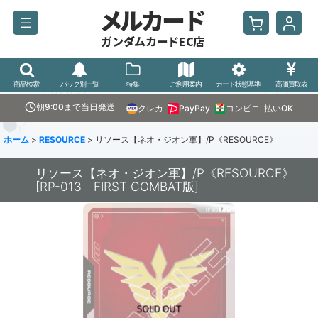
メルカード
ガンダムカードEC店
商品検索
パック別一覧
特集
ご利用案内
カード状態基準
高価買取表
朝9:00まで当日発送
クレカ
PayPay
コンビニ
払いOK
ホーム
>
RESOURCE
>
リソース【ネオ・ジオン軍】/P《RESOURCE》
リソース【ネオ・ジオン軍】/P《RESOURCE》
[
RP-013 FIRST COMBAT版
]