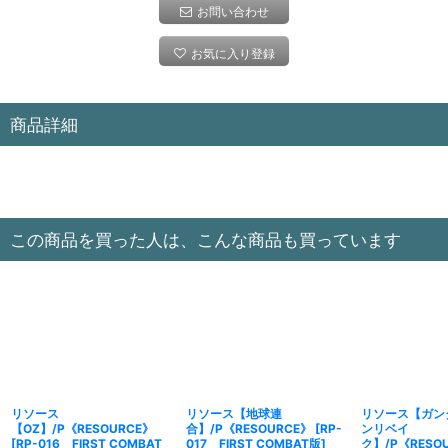
お問い合わせ
お気に入り登録
商品詳細
この商品を買った人は、こんな商品も買っています
リソース
リソース【地球連
リソース【ガン
【OZ】/P《RESOURCE》
合】/P《RESOURCE》
[
RP-
ンリベイ
[
RP-016 FIRST COMBAT
017 FIRST COMBAT版
]
ク】/P《RESO