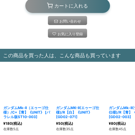
カートに入れる
お問い合わせ
お気に入り登録
この商品を買った人は、こんな商品も買っています
ガンダムMk-II（エゥーゴ仕
ガンダムMK-II(エゥーゴ仕
ガンダムMk-I
様）/C+【青】《UNIT》
[
パ
様)/R【白】《UNIT》
仕様)/R【青】《
ラレル版ST10-003
]
[
GD02-071
]
[
GD02-003
]
¥
180
(税込)
¥
50
(税込)
¥
80
(税込)
在庫数5点
在庫数35点
在庫数45点