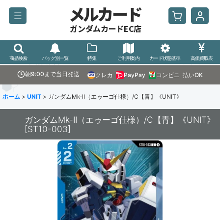
メルカード
ガンダムカードEC店
商品検索
パック別一覧
特集
ご利用案内
カード状態基準
高価買取表
朝9:00まで当日発送
クレカ
PayPay
コンビニ
払いOK
ホーム
>
UNIT
>
ガンダムMk-II（エゥーゴ仕様）/C【青】《UNIT》
ガンダムMk-II（エゥーゴ仕様）/C【青】《UNIT》
[
ST10-003
]