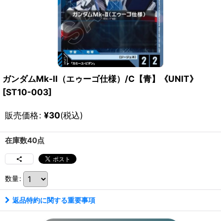
ガンダムMk-II（エゥーゴ仕様）/C【青】《UNIT》
[
ST10-003
]
販売価格
:
¥
30
(税込)
在庫数40点
数量
:
返品特約に関する重要事項