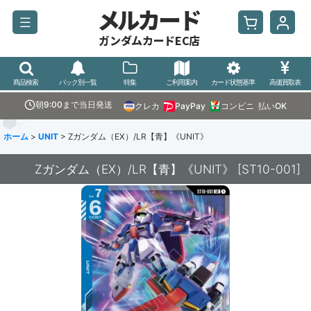
メルカード
ガンダムカードEC店
商品検索
パック別一覧
特集
ご利用案内
カード状態基準
高価買取表
朝9:00まで当日発送
クレカ
PayPay
コンビニ
払いOK
ホーム
>
UNIT
>
Ζガンダム（EX）/LR【青】《UNIT》
Ζガンダム（EX）/LR【青】《UNIT》
[
ST10-001
]