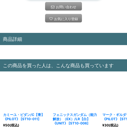
お問い合わせ
お気に入り登録
商品詳細
この商品を買った人は、こんな商品も買っています
カミーユ・ビダン/C【青】
フェニックスガンダム（能力
マーク・ギルダ
《PILOT》
[
ST10-011
]
解放）（EX）/LR【白】
《PILOT》
[
ST
《UNIT》
[
ST10-006
]
¥
50
(税込)
¥
30
(税込)