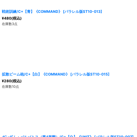
戦術訓練/C+【青】《COMMAND》
[
パラレル版ST10-013
]
¥
480
(税込)
在庫数3点
拡散ビーム砲/C+【白】《COMMAND》
[
パラレル版ST10-015
]
¥
280
(税込)
在庫数10点
ガンダム・バルバトス（第4形態）/C+【白】《UNIT》
[
パラレル版ST10-007
]