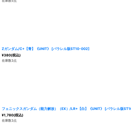
在庫数5点
Ζガンダム/C+【青】《UNIT》
[
パラレル版ST10-002
]
¥
380
(税込)
在庫数3点
フェニックスガンダム（能力解放）（EX）/LR+【白】《UNIT》
[
パラレル版ST10
¥
1,780
(税込)
在庫数3点