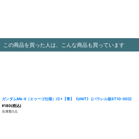
この商品を買った人は、こんな商品も買っています
ガンダムMk-II（エゥーゴ仕様）/C+【青】《UNIT》
[
パラレル版ST10-003
]
¥
180
(税込)
在庫数5点