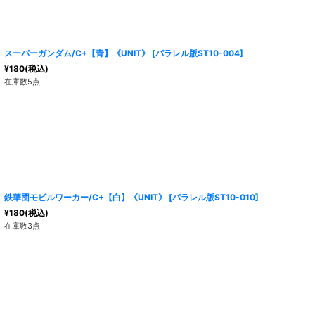
スーパーガンダム/C+【青】《UNIT》
[
パラレル版ST10-004
]
¥
180
(税込)
在庫数5点
鉄華団モビルワーカー/C+【白】《UNIT》
[
パラレル版ST10-010
]
¥
180
(税込)
在庫数3点