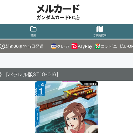
メルカード
ガンダムカードEC店
特集
ご利用案内
朝9:00まで当日発送
クレカ
PayPay
コンビニ
払いO
》
[
パラレル版ST10-016
]