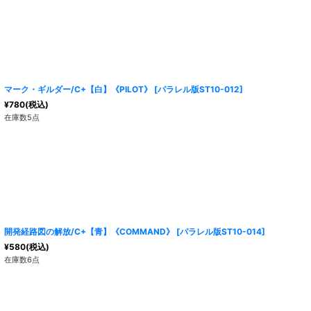
マーク・ギルダー/C+【白】《PILOT》
[
パラレル版ST10-012
]
¥
780
(税込)
在庫数5点
開発経路図の解放/C+【青】《COMMAND》
[
パラレル版ST10-014
]
¥
580
(税込)
在庫数6点