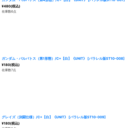
¥
480
(税込)
在庫数6点
ガンダム・バルバトス（第1形態）/C+【白】《UNIT》
[
パラレル版ST10-008
]
¥
180
(税込)
在庫数7点
グレイズ（決闘仕様）/C+【白】《UNIT》
[
パラレル版ST10-009
]
¥
180
(税込)