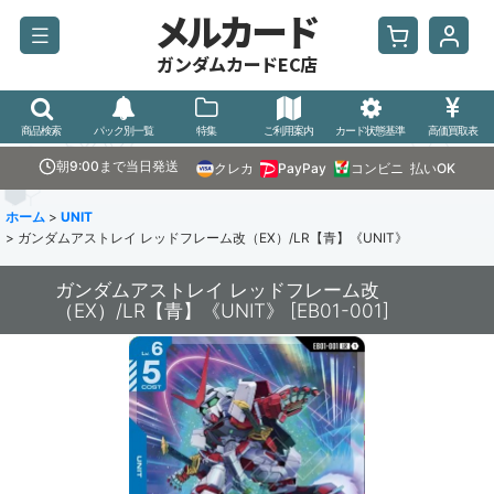
メルカード
ガンダムカードEC店
商品検索
パック別一覧
特集
ご利用案内
カード状態基準
高価買取表
朝9:00まで当日発送
クレカ
PayPay
コンビニ
払いOK
ホーム
>
UNIT
>
ガンダムアストレイ レッドフレーム改（EX）/LR【青】《UNIT》
ガンダムアストレイ レッドフレーム改
（EX）/LR【青】《UNIT》
[
EB01-001
]