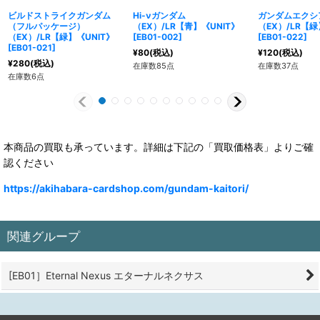
ビルドストライクガンダム
Hi-νガンダム
ガンダムエクシ
（フルパッケージ）
（EX）/LR【青】《UNIT》
（EX）/LR【緑
（EX）/LR【緑】《UNIT》
[
EB01-002
]
[
EB01-022
]
[
EB01-021
]
¥
80
(税込)
¥
120
(税込)
¥
280
(税込)
在庫数85点
在庫数37点
在庫数6点
本商品の買取も承っています。詳細は下記の「買取価格表」よりご確
認ください
https://akihabara-cardshop.com/gundam-kaitori/
関連グループ
[EB01］Eternal Nexus エターナルネクサス