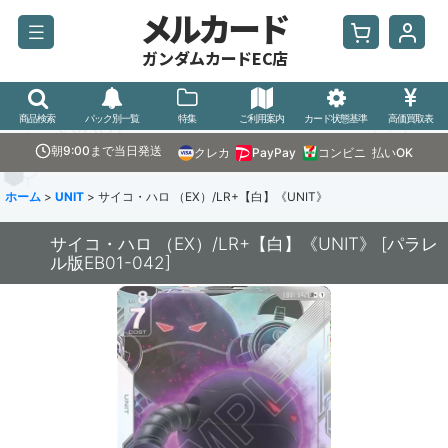
メルカード
ガンダムカードEC店
商品検索
パック別一覧
特集
ご利用案内
カード状態基準
高価買取表
朝9:00まで当日発送
クレカ
PayPay
コンビニ
払いOK
ホーム
>
UNIT
>
サイコ・ハロ （EX）/LR+【白】《UNIT》
サイコ・ハロ （EX）/LR+【白】《UNIT》
[
パラレ
ル版EB01-042
]