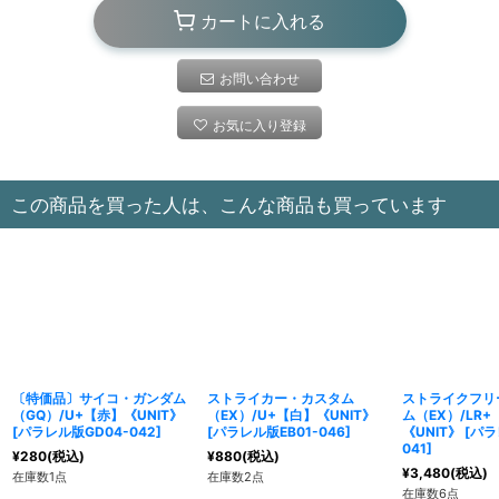
カートに入れる
お問い合わせ
お気に入り登録
この商品を買った人は、こんな商品も買っています
〔特価品〕サイコ・ガンダム
ストライカー・カスタム
ストライクフリ
（GQ）/U+【赤】《UNIT》
（EX）/U+【白】《UNIT》
ム（EX）/LR
[
パラレル版GD04-042
]
[
パラレル版EB01-046
]
《UNIT》
[
パラ
041
]
¥
280
(税込)
¥
880
(税込)
¥
3,480
(税込)
在庫数1点
在庫数2点
在庫数6点