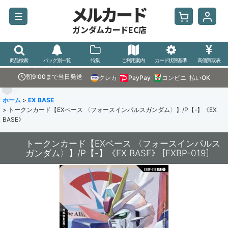
メルカード
ガンダムカードEC店
商品検索
パック別一覧
特集
ご利用案内
カード状態基準
高価買取表
朝9:00まで当日発送
クレカ
PayPay
コンビニ
払いOK
ホーム
>
EX BASE
>
トークンカード【EXベース 〈フォースインパルスガンダム〉】/P【-】《EX
BASE》
トークンカード【EXベース 〈フォースインパルス
ガンダム〉】/P【-】《EX BASE》
[
EXBP-019
]