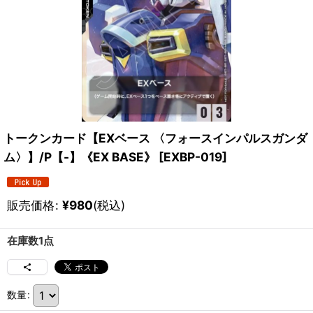
トークンカード【EXベース 〈フォースインパルスガンダ
ム〉】/P【-】《EX BASE》
[
EXBP-019
]
販売価格
:
¥
980
(税込)
在庫数1点
数量
: