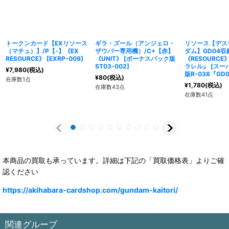
トークンカード【EXリソース
ギラ・ズール（アンジェロ・
リソース【デス
（マチュ）】/P【-】《EX
ザウパー専用機）/C+【赤】
ダム】GD04収録
RESOURCE》
[
EXRP-009
]
《UNIT》
[
ボーナスパック版
《RESOURC
ST03-002
]
ラレル』
[
スー
¥
7,980
(税込)
版R-038『GD
¥
80
(税込)
在庫数1点
¥
1,780
(税込)
在庫数43点
在庫数41点
本商品の買取も承っています。詳細は下記の「買取価格表」よりご確
認ください
https://akihabara-cardshop.com/gundam-kaitori/
関連グループ