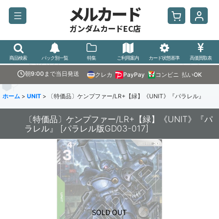
メルカード
ガンダムカードEC店
商品検索
パック別一覧
特集
ご利用案内
カード状態基準
高価買取表
朝9:00まで当日発送
クレカ
PayPay
コンビニ
払いOK
ホーム
>
UNIT
>
〔特価品〕ケンプファー/LR+【緑】《UNIT》『パラレル』
〔特価品〕ケンプファー/LR+【緑】《UNIT》『パ
ラレル』
[
パラレル版GD03-017
]