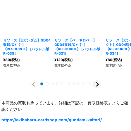
リソース【Ξガンダム】GD04
リソース【ペーネロペー】
リソース【ガン
収録/C+【-】
GD04収録/C+【-】
クト】GD04収
《RESOURCE》
[
パラレル版
《RESOURCE》
[
パラレル版
《RESOURCE
R-035
]
R-031
]
R-034
]
¥
80
(税込)
¥
120
(税込)
¥
80
(税込)
在庫数30点
在庫数45点
在庫数57点
本商品の買取も承っています。詳細は下記の「買取価格表」よりご確
認ください
https://akihabara-cardshop.com/gundam-kaitori/