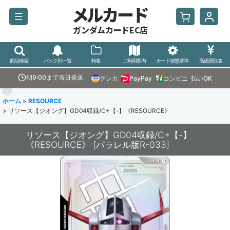
メルカード
ガンダムカードEC店
商品検索
パック別一覧
特集
ご利用案内
カード状態基準
高価買取表
朝9:00まで当日発送
クレカ
PayPay
コンビニ
払いOK
ホーム
>
RESOURCE
>
リソース【ジオング】GD04収録/C+【-】《RESOURCE》
リソース【ジオング】GD04収録/C+【-】
《RESOURCE》
[
パラレル版R-033
]