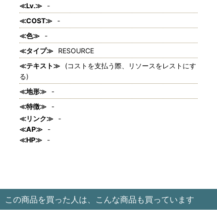
≪Lv.≫
-
≪COST≫
-
≪色≫
-
≪タイプ≫
RESOURCE
≪テキスト≫
(コストを支払う際、リソースをレストにす
る)
≪地形≫
-
≪特徴≫
-
≪リンク≫
-
≪AP≫
-
≪HP≫
-
この商品を買った人は、こんな商品も買っています