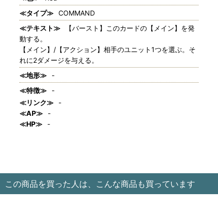
≪タイプ≫
COMMAND
≪テキスト≫
【バースト】このカードの【メイン】を発
動する。
【メイン】/【アクション】相手のユニット1つを選ぶ。そ
れに2ダメージを与える。
≪地形≫
-
≪特徴≫
-
≪リンク≫
-
≪AP≫
-
≪HP≫
-
この商品を買った人は、こんな商品も買っています