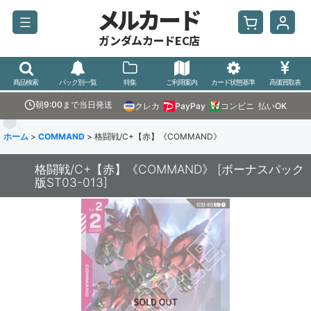
メルカード
ガンダムカードEC店
商品検索
パック別一覧
特集
ご利用案内
カード状態基準
高価買取表
朝9:00まで当日発送
クレカ
PayPay
コンビニ
払いOK
ホーム
>
COMMAND
>
格闘戦/C+【赤】《COMMAND》
格闘戦/C+【赤】《COMMAND》
[
ボーナスパック
版ST03-013
]