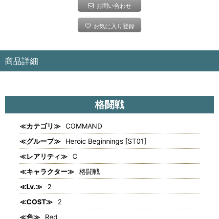
お問い合わせ
お気に入り登録
商品詳細
格闘戦
≪カテゴリ≫
COMMAND
≪グループ≫
Heroic Beginnings [ST01]
≪レアリティ≫
C
≪キャラクター≫
格闘戦
≪Lv.≫
2
≪COST≫
2
≪色≫
Red