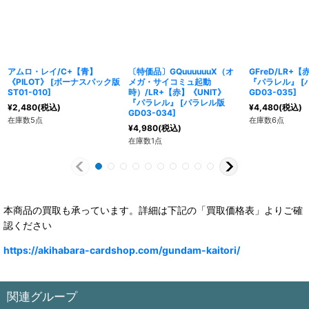
アムロ・レイ/C+【青】
〔特価品〕GQuuuuuuX（オ
GFreD/LR+【
《PILOT》
[
ボーナスパック版
メガ・サイコミュ起動
『パラレル』
[
ST01-010
]
時）/LR+【赤】《UNIT》
GD03-035
]
『パラレル』
[
パラレル版
¥
2,480
(税込)
¥
4,480
(税込)
GD03-034
]
在庫数5点
在庫数6点
¥
4,980
(税込)
在庫数1点
本商品の買取も承っています。詳細は下記の「買取価格表」よりご確
認ください
https://akihabara-cardshop.com/gundam-kaitori/
関連グループ