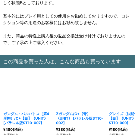
しく状態Bとしております。
基本的にはプレイ用としての使用をお勧めしておりますので、コレ
クション等の用途のお客様にはお勧め致しません。
また、商品の特性上購入後の返品交換は受け付けておりませんの
で、ご了承の上ご購入ください。
この商品を買った人は、こんな商品も買っています
ガンダム・バルバトス（第4
Ζガンダム/C+【青】
グレイズ（決闘
形態）/C+【白】《UNIT》
《UNIT》
[
パラレル版ST10-
【白】《UNIT
[
パラレル版ST10-007
]
002
]
ST10-009
]
¥
480
(税込)
¥
380
(税込)
¥
180
(税込)