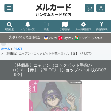
メルカード
ガンダムカードEC店
商品検索
パック別一覧
特集
ご利用案内
カード状態基準
高価買取表
朝9:00まで当日発送
クレカ
PayPay
コンビニ
払いOK
ホーム
>
PILOT
>
〔特価品〕ニャアン（コックピット手前ハロ）/U【赤】《PILOT》
〔特価品〕ニャアン（コックピット手前ハ
ロ）/U【赤】《PILOT》
[
ショップバトル版GD03-
092
]