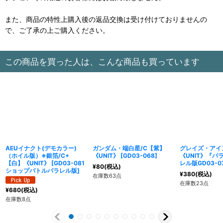
また、商品の特性上購入後の返品交換は受け付けておりませんの
で、ご了承の上ご購入ください。
この商品を買った人は、こんな商品も買っています
AEUイナクト(デモカラー)
ガンダム・端白星/C【紫】
グレイズ・アイ
（ホイル版）※銀箔/C+
《UNIT》
[
GD03-068
]
《UNIT》『パ
【白】《UNIT》
[
GD03-081
レル版GD03-0
¥
80
(税込)
ショップバトルパラレル版
]
¥
380
(税込)
在庫数63点
在庫数23点
¥
680
(税込)
在庫数8点