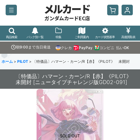
メルカード
ガンダムカードEC店
商品検索
パック別一覧
特集
ご利用案内
カード状態基準
高価買取表
朝9:00まで当日発送
クレカ
PayPay
コンビニ
払いOK
ホーム
>
PILOT
>
〔特価品〕ハマーン・カーン/R【赤】《PILOT》 未開封
〔特価品〕ハマーン・カーン/R【赤】《PILOT》
未開封
[
ニュータイプチャレンジ版GD02-091
]