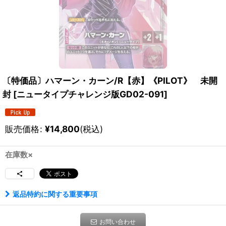
〔特価品〕ハマーン・カーン/R【赤】《PILOT》 未開
封
[
ニュータイプチャレンジ版GD02-091
]
販売価格
:
¥
14,800
(税込)
在庫数×
返品特約に関する重要事項
お問い合わせ