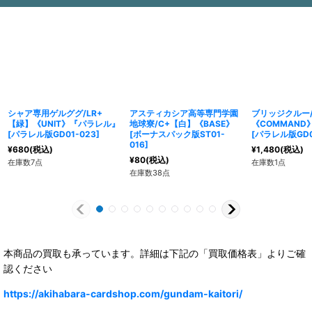
シャア専用ゲルググ/LR+
アスティカシア高等専門学園
ブリッジクルー
【緑】《UNIT》『パラレル』
地球寮/C+【白】《BASE》
《COMMAN
[
パラレル版GD01-023
]
[
ボーナスパック版ST01-
[
パラレル版GD0
016
]
¥
680
(税込)
¥
1,480
(税込)
¥
80
(税込)
在庫数7点
在庫数1点
在庫数38点
本商品の買取も承っています。詳細は下記の「買取価格表」よりご確
認ください
https://akihabara-cardshop.com/gundam-kaitori/