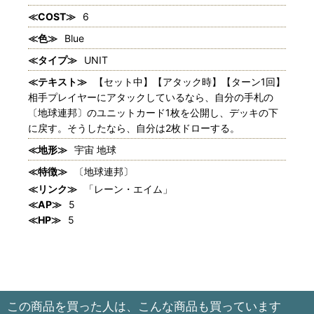
≪COST≫
6
≪色≫
Blue
≪タイプ≫
UNIT
≪テキスト≫
【セット中】【アタック時】【ターン1回】
相手プレイヤーにアタックしているなら、自分の手札の
〔地球連邦〕のユニットカード1枚を公開し、デッキの下
に戻す。そうしたなら、自分は2枚ドローする。
≪地形≫
宇宙 地球
≪特徴≫
〔地球連邦〕
≪リンク≫
「レーン・エイム」
≪AP≫
5
≪HP≫
5
この商品を買った人は、こんな商品も買っています