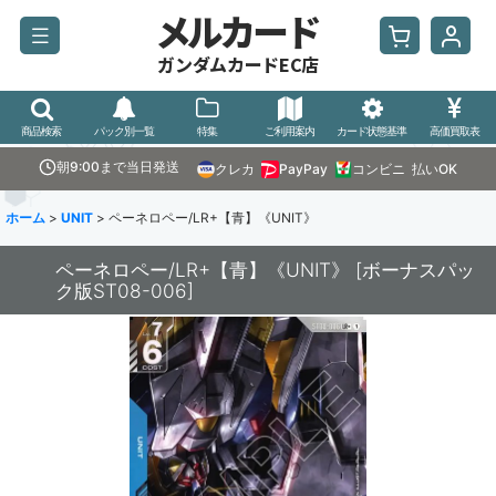
メルカード
ガンダムカードEC店
商品検索
パック別一覧
特集
ご利用案内
カード状態基準
高価買取表
朝9:00まで当日発送
クレカ
PayPay
コンビニ
払いOK
ホーム
>
UNIT
>
ペーネロペー/LR+【青】《UNIT》
ペーネロペー/LR+【青】《UNIT》
[
ボーナスパッ
ク版ST08-006
]