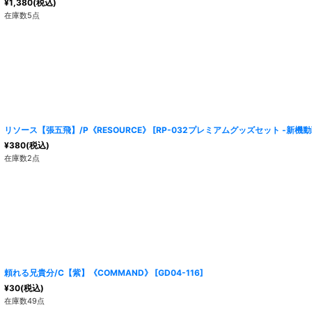
¥
1,380
(税込)
在庫数5点
リソース【張五飛】/P《RESOURCE》
[
RP-032プレミアムグッズセット -新機
¥
380
(税込)
在庫数2点
頼れる兄貴分/C【紫】《COMMAND》
[
GD04-116
]
¥
30
(税込)
在庫数49点