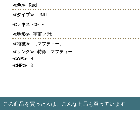
≪色≫
Red
≪タイプ≫
UNIT
≪テキスト≫
-
≪地形≫
宇宙 地球
≪特徴≫
〔マフティー〕
≪リンク≫
特徴〔マフティー〕
≪AP≫
4
≪HP≫
3
この商品を買った人は、こんな商品も買っています