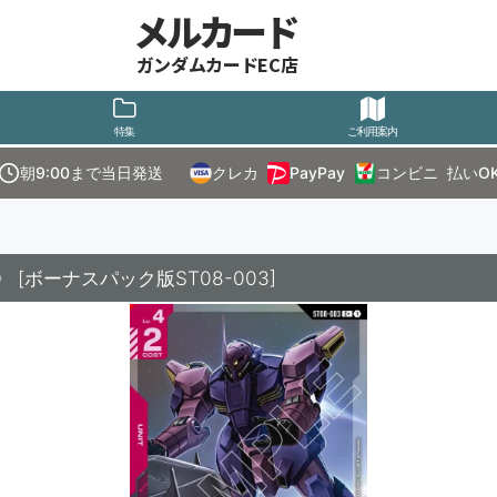
メルカード
ガンダムカードEC店
特集
ご利用案内
朝9:00まで当日発送
クレカ
PayPay
コンビニ
払いO
》
[
ボーナスパック版ST08-003
]