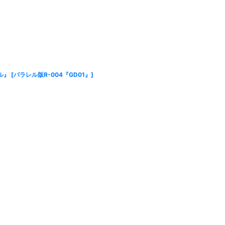
ル』
[
パラレル版R-004『GD01』
]