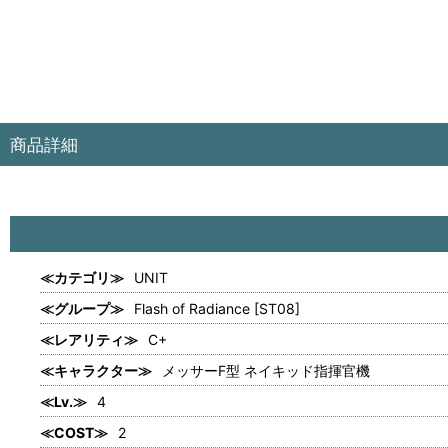
商品詳細
≪カテゴリ≫
UNIT
≪グループ≫
Flash of Radiance [ST08]
≪レアリティ≫
C+
≪キャラクター≫
メッサーF型 ネイキッド指揮官機
≪Lv.≫
4
≪COST≫
2