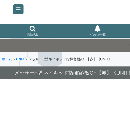
商品検索
パック別一覧
ホーム
>
UNIT
>
メッサーF型 ネイキッド指揮官機/C+【赤】《UNIT》
メッサーF型 ネイキッド指揮官機/C+【赤】《UNIT