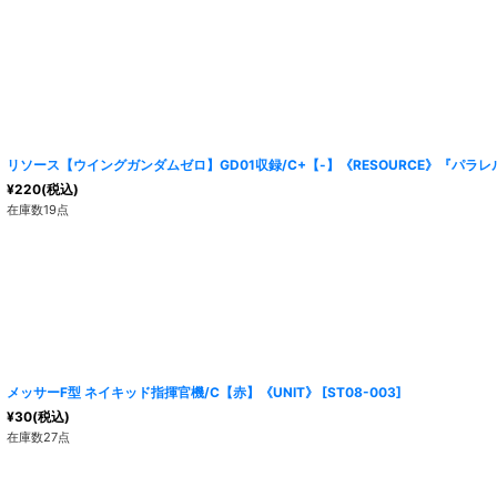
リソース【ウイングガンダムゼロ】GD01収録/C+【-】《RESOURCE》『パラレ
¥
220
(税込)
在庫数19点
メッサーF型 ネイキッド指揮官機/C【赤】《UNIT》
[
ST08-003
]
¥
30
(税込)
在庫数27点