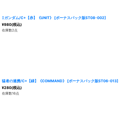
Ξガンダム/C+【赤】《UNIT》
[
ボーナスパック版ST08-002
]
¥
980
(税込)
在庫数2点
猛者の連携/C+【緑】《COMMAND》
[
ボーナスパック版ST06-013
]
¥
280
(税込)
在庫数16点