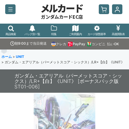
メルカード
ガンダムカードEC店
商品検索
パック別一覧
特集
ご利用案内
カード状態基準
高価買取表
朝9:00まで当日発送
クレカ
PayPay
コンビニ
払いOK
ホーム
>
UNIT
>
ガンダム・エアリアル（パーメットスコア・シックス）/LR+【白】《UNIT》
ガンダム・エアリアル（パーメットスコア・シッ
クス）/LR+【白】《UNIT》
[
ボーナスパック版
ST01-006
]