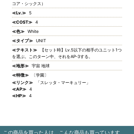
コア・シックス）
≪Lv.≫
5
≪COST≫
4
≪色≫
White
≪タイプ≫
UNIT
≪テキスト≫
【セット時】Lv.5以下の相手のユニット1つ
を選ぶ。このターン中、それをAP-3する。
≪地形≫
宇宙 地球
≪特徴≫
〔学園〕
≪リンク≫
「スレッタ・マーキュリー」
≪AP≫
4
≪HP≫
4
この商品を買った人は、こんな商品も買っています