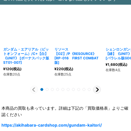
ガンダム・エアリアル（ビッ
リソース
シェンロンガンダ
トオンフォーム）/C+【白】
【OZ】/P《RESOURCE》
【緑】《UNIT
《UNIT》
[
ボーナスパック版
[
RP-016 FIRST COMBAT
[
パラレル版GD0
ST01-007
]
版
]
¥
1,680
(税込)
¥
120
(税込)
¥
220
(税込)
在庫数4点
在庫数20点
在庫数25点
本商品の買取も承っています。詳細は下記の「買取価格表」よりご確
認ください
https://akihabara-cardshop.com/gundam-kaitori/