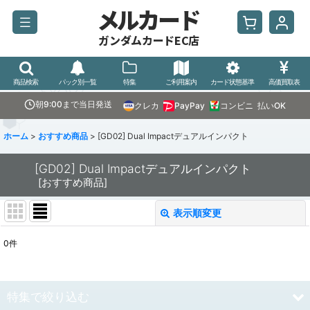
メルカード
ガンダムカードEC店
商品検索
パック別一覧
特集
ご利用案内
カード状態基準
高価買取表
朝9:00まで当日発送
クレカ
PayPay
コンビニ
払いOK
ホーム
>
おすすめ商品
>
[GD02] Dual Impactデュアルインパクト
[GD02] Dual Impactデュアルインパクト
[
おすすめ商品
]
表示順変更
閉じる
0
件
表示数
:
並び順
:
特集で絞り込む