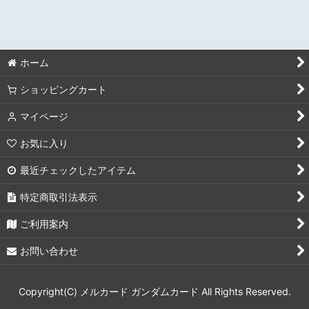
絞り込む
[GD05]Freedom Ascension フリーダムアセンション
カスタムデッキボックス
ホーム
[EB01］Eternal Nexus エターナルネクサス
ショッピングカート
[ST10]Generation Pulse ジェネレーションパルス
マイページ
[GD04]Phantom Aria ファントムアリア
お気に入り
最近チェックしたアイテム
[ST09]Destiny Ignition デスティニー イグニッション
特定商取引法表示
[PC01A/PC02A]アッセンブルセット鉄血のオルフェンズ
&GQuuuuuuX
ご利用案内
[GD03]Steel Requiem スティールレクイエム
お問い合わせ
[GD02] Dual Impactデュアルインパクト
Copyright(C) メルカード ガンダムカード All Rights Reserved.
[GD01]Newtype Rising ニュータイプライジング