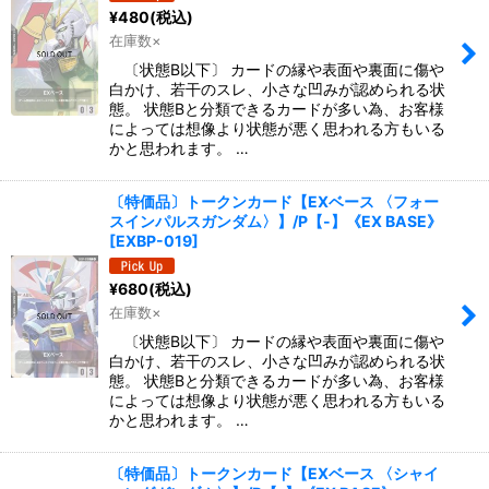
¥
480
(税込)
在庫数×
〔状態B以下〕 カードの縁や表面や裏面に傷や
白かけ、若干のスレ、小さな凹みが認められる状
態。 状態Bと分類できるカードが多い為、お客様
によっては想像より状態が悪く思われる方もいる
かと思われます。 …
〔特価品〕トークンカード【EXベース 〈フォー
スインパルスガンダム〉】/P【-】《EX BASE》
[
EXBP-019
]
¥
680
(税込)
在庫数×
〔状態B以下〕 カードの縁や表面や裏面に傷や
白かけ、若干のスレ、小さな凹みが認められる状
態。 状態Bと分類できるカードが多い為、お客様
によっては想像より状態が悪く思われる方もいる
かと思われます。 …
〔特価品〕トークンカード【EXベース 〈シャイ