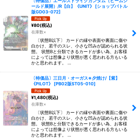
〔特価品〕エールストライクガンダム（ビームシ
ールド展開）/R【白】《UNIT》
[
ショップバトル
版GD03-072
]
¥
80
(税込)
在庫数×
〔状態B以下〕 カードの縁や表面や裏面に傷や
白かけ、若干のスレ、小さな凹みが認められる状
態。 状態Bと分類できるカードが多い為、お客様
によっては想像より状態が悪く思われる方もいる
かと思われます。 …
〔特価品〕三日月・オーガス※夕焼け/【紫】
《PILOT》
[
PB02版ST05-010
]
¥
1,480
(税込)
在庫数×
〔状態B以下〕 カードの縁や表面や裏面に傷や
白かけ、若干のスレ、小さな凹みが認められる状
態。 状態Bと分類できるカードが多い為、お客様
によっては想像より状態が悪く思われる方もいる
かと思われます。 …