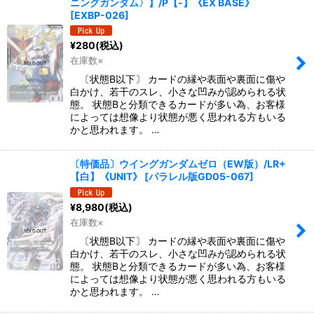
ニングガンダム〉】/P【-】《EX BASE》
[
EXBP-026
]
¥
280
(税込)
在庫数×
〔状態B以下〕 カードの縁や表面や裏面に傷や
白かけ、若干のスレ、小さな凹みが認められる状
態。 状態Bと分類できるカードが多い為、お客様
によっては想像より状態が悪く思われる方もいる
かと思われます。 …
〔特価品〕ウイングガンダムゼロ（EW版）/LR+
【白】《UNIT》
[
パラレル版GD05-067
]
¥
8,980
(税込)
在庫数×
〔状態B以下〕 カードの縁や表面や裏面に傷や
白かけ、若干のスレ、小さな凹みが認められる状
態。 状態Bと分類できるカードが多い為、お客様
によっては想像より状態が悪く思われる方もいる
かと思われます。 …