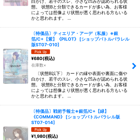
白かけ、若干のスレ、小さな凹みが認められる状
態。 状態Bと分類できるカードが多い為、お客様
によっては想像より状態が悪く思われる方もいる
かと思われます。 …
〔特価品〕ティエリア・アーデ（私服）※銀
箔/C+【紫】《PILOT》
[
ショップバトルパラレル
版ST07-010
]
¥
680
(税込)
在庫数×
〔状態B以下〕 カードの縁や表面や裏面に傷や
白かけ、若干のスレ、小さな凹みが認められる状
態。 状態Bと分類できるカードが多い為、お客様
によっては想像より状態が悪く思われる方もいる
かと思われます。 …
〔特価品〕戦術予報士※銀箔/C+【緑】
《COMMAND》
[
ショップバトルパラレル版
ST07-014
]
¥
1,980
(税込)