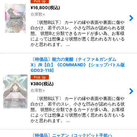
¥
16,800
(税込)
在庫数×
〔状態B以下〕 カードの縁や表面や裏面に傷や
白かけ、若干のスレ、小さな凹みが認められる状
態。 状態Bと分類できるカードが多い為、お客様
によっては想像より状態が悪く思われる方もいる
かと思われます。 …
〔特価品〕能力の覚醒（ティファ＆ガンダム
X）/R【白】《COMMAND》
[
ショップバトル版
GD03-118
]
¥
380
(税込)
在庫数×
〔状態B以下〕 カードの縁や表面や裏面に傷や
白かけ、若干のスレ、小さな凹みが認められる状
態。 状態Bと分類できるカードが多い為、お客様
によっては想像より状態が悪く思われる方もいる
かと思われます。 …
〔特価品〕ニャアン（コックピット手前ハ