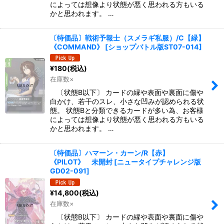
によっては想像より状態が悪く思われる方もいる
かと思われます。 …
〔特価品〕戦術予報士（スメラギ私服）/C【緑】
《COMMAND》
[
ショップバトル版ST07-014
]
¥
180
(税込)
在庫数×
〔状態B以下〕 カードの縁や表面や裏面に傷や
白かけ、若干のスレ、小さな凹みが認められる状
態。 状態Bと分類できるカードが多い為、お客様
によっては想像より状態が悪く思われる方もいる
かと思われます。 …
〔特価品〕ハマーン・カーン/R【赤】
《PILOT》 未開封
[
ニュータイプチャレンジ版
GD02-091
]
¥
14,800
(税込)
在庫数×
〔状態B以下〕 カードの縁や表面や裏面に傷や