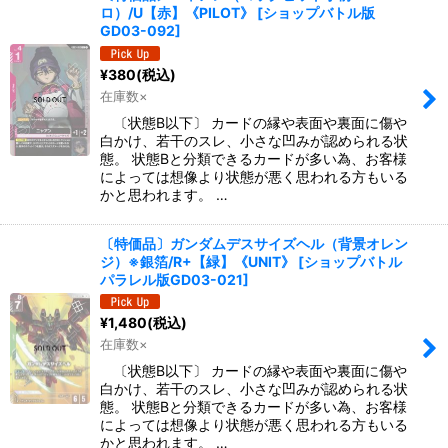
ロ）/U【赤】《PILOT》
[
ショップバトル版
GD03-092
]
¥
380
(税込)
在庫数×
〔状態B以下〕 カードの縁や表面や裏面に傷や
白かけ、若干のスレ、小さな凹みが認められる状
態。 状態Bと分類できるカードが多い為、お客様
によっては想像より状態が悪く思われる方もいる
かと思われます。 …
〔特価品〕ガンダムデスサイズヘル（背景オレン
ジ）※銀箔/R+【緑】《UNIT》
[
ショップバトル
パラレル版GD03-021
]
¥
1,480
(税込)
在庫数×
〔状態B以下〕 カードの縁や表面や裏面に傷や
白かけ、若干のスレ、小さな凹みが認められる状
態。 状態Bと分類できるカードが多い為、お客様
によっては想像より状態が悪く思われる方もいる
かと思われます。 …