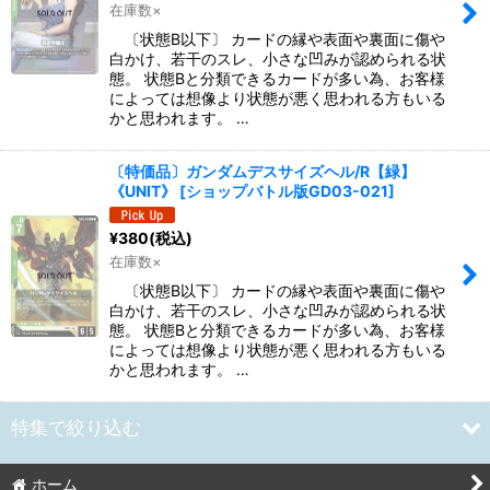
在庫数×
〔状態B以下〕 カードの縁や表面や裏面に傷や
白かけ、若干のスレ、小さな凹みが認められる状
態。 状態Bと分類できるカードが多い為、お客様
によっては想像より状態が悪く思われる方もいる
かと思われます。 …
〔特価品〕ガンダムデスサイズヘル/R【緑】
《UNIT》
[
ショップバトル版GD03-021
]
¥
380
(税込)
在庫数×
〔状態B以下〕 カードの縁や表面や裏面に傷や
白かけ、若干のスレ、小さな凹みが認められる状
態。 状態Bと分類できるカードが多い為、お客様
によっては想像より状態が悪く思われる方もいる
かと思われます。 …
特集で絞り込む
ホーム
[GD05]Freedom Ascension フリーダムアセンション