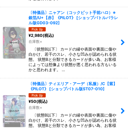
〔特価品〕ニャアン（コックピット手前ハロ）※
銀箔/U+【赤】《PILOT》
[
ショップバトルパラレ
ル版GD03-092
]
¥
2,980
(税込)
在庫数×
〔状態B以下〕 カードの縁や表面や裏面に傷や
白かけ、若干のスレ、小さな凹みが認められる状
態。 状態Bと分類できるカードが多い為、お客様
によっては想像より状態が悪く思われる方もいる
かと思われます。 …
〔特価品〕ティエリア・アーデ（私服）/C【紫】
《PILOT》
[
ショップバトル版ST07-010
]
¥
50
(税込)
在庫数×
〔状態B以下〕 カードの縁や表面や裏面に傷や
白かけ、若干のスレ、小さな凹みが認められる状
態。 状態Bと分類できるカードが多い為、お客様