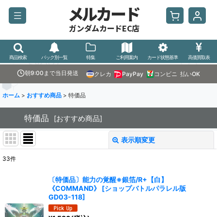
メルカード
ガンダムカードEC店
商品検索
パック別一覧
特集
ご利用案内
カード状態基準
高価買取表
朝9:00まで当日発送
クレカ
PayPay
コンビニ
払いOK
ホーム
>
おすすめ商品
>
特価品
特価品
[
おすすめ商品
]
表示順変更
閉じる
33
件
表示数
:
〔特価品〕能力の覚醒※銀箔/R+【白】
《COMMAND》
[
ショップバトルパラレル版
並び順
:
GD03-118
]