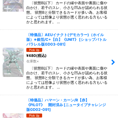
〔状態B以下〕 カードの縁や表面や裏面に傷や
白かけ、若干のスレ、小さな凹みが認められる状
態。 状態Bと分類できるカードが多い為、お客様
によっては想像より状態が悪く思われる方もいる
かと思われます。 …
〔特価品〕AEUイナクト(デモカラー)（ホイル
版）※銀箔/C+【白】《UNIT》
[
ショップバトル
パラレル版GD03-081
]
¥
480
(税込)
在庫数×
〔状態B以下〕 カードの縁や表面や裏面に傷や
白かけ、若干のスレ、小さな凹みが認められる状
態。 状態Bと分類できるカードが多い為、お客様
によっては想像より状態が悪く思われる方もいる
かと思われます。 …
〔特価品〕ハマーン・カーン/R【赤】
《PILOT》 開封済み
[
ニュータイプチャレンジ
版GD02-091
]