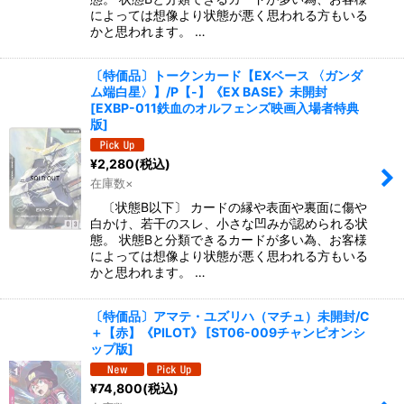
によっては想像より状態が悪く思われる方もいる
かと思われます。 …
〔特価品〕トークンカード【EXベース 〈ガンダ
ム端白星〉】/P【-】《EX BASE》未開封
[
EXBP-011鉄血のオルフェンズ映画入場者特典
版
]
¥
2,280
(税込)
在庫数×
〔状態B以下〕 カードの縁や表面や裏面に傷や
白かけ、若干のスレ、小さな凹みが認められる状
態。 状態Bと分類できるカードが多い為、お客様
によっては想像より状態が悪く思われる方もいる
かと思われます。 …
〔特価品〕アマテ・ユズリハ（マチュ）未開封/C
＋【赤】《PILOT》
[
ST06-009チャンピオンシ
ップ版
]
¥
74,800
(税込)