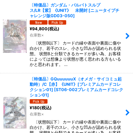
〔特価品〕ガンダム・バルバトスルプ
ス/LR【紫】《UNIT》 未開封
[
ニュータイプチ
ャレンジ版GD03-050
]
¥
94,800
(税込)
在庫数×
〔状態B以下〕 カードの縁や表面や裏面に傷や
白かけ、若干のスレ、小さな凹みが認められる状
態。 状態Bと分類できるカードが多い為、お客様
によっては想像より状態が悪く思われる方もいる
かと思われます。 …
〔特価品〕GQuuuuuuX（オメガ・サイコミュ起
動時）/C【赤】《UNIT》[プレミアムカードコレ
クション01]
[
ST06-002プレミアムカードコレク
ション01
]
¥
180
(税込)
在庫数×
〔状態B以下〕 カードの縁や表面や裏面に傷や
白かけ、若干のスレ、小さな凹みが認められる状
態。 状態Bと分類できるカードが多い為、お客様