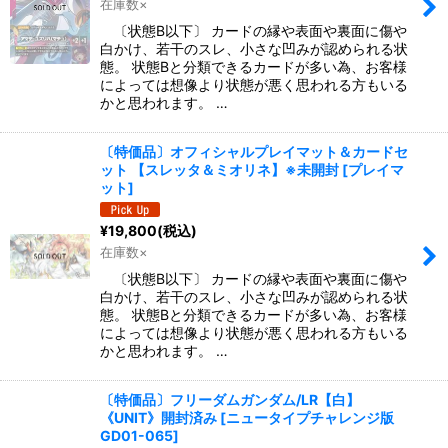
在庫数×
〔状態B以下〕 カードの縁や表面や裏面に傷や
白かけ、若干のスレ、小さな凹みが認められる状
態。 状態Bと分類できるカードが多い為、お客様
によっては想像より状態が悪く思われる方もいる
かと思われます。 …
〔特価品〕オフィシャルプレイマット＆カードセ
ット 【スレッタ＆ミオリネ】※未開封
[
プレイマ
ット
]
¥
19,800
(税込)
在庫数×
〔状態B以下〕 カードの縁や表面や裏面に傷や
白かけ、若干のスレ、小さな凹みが認められる状
態。 状態Bと分類できるカードが多い為、お客様
によっては想像より状態が悪く思われる方もいる
かと思われます。 …
〔特価品〕フリーダムガンダム/LR【白】
《UNIT》開封済み
[
ニュータイプチャレンジ版
GD01-065
]