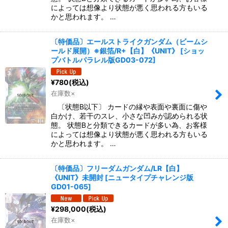
によっては想像より状態が悪く思われる方もいる
かと思われます。 …
〔特価品〕エールストライクガンダム（ビームシ
ールド展開）※銀箔/R+【白】《UNIT》
[
ショッ
プバトルパラレル版GD03-072
]
¥
780
(税込)
在庫数×
〔状態B以下〕 カードの縁や表面や裏面に傷や
白かけ、若干のスレ、小さな凹みが認められる状
態。 状態Bと分類できるカードが多い為、お客様
によっては想像より状態が悪く思われる方もいる
かと思われます。 …
〔特価品〕フリーダムガンダム/LR【白】
《UNIT》未開封
[
ニュータイプチャレンジ版
GD01-065
]
¥
298,000
(税込)
在庫数×