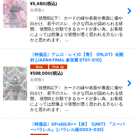
¥
5,480
(税込)
在庫数×
〔状態B以下〕 カードの縁や表面や裏面に傷や
白かけ、若干のスレ、小さな凹みが認められる状
態。 状態Bと分類できるカードが多い為、お客様
によっては想像より状態が悪く思われる方もいる
かと思われます。 …
〔特価品〕アムロ・レイ/C【青】《PILOT》未開
封
[
JAPAN FINAL 参加賞 ST01-010
]
¥
598,000
(税込)
在庫数×
〔状態B以下〕 カードの縁や表面や裏面に傷や
白かけ、若干のスレ、小さな凹みが認められる状
態。 状態Bと分類できるカードが多い為、お客様
によっては想像より状態が悪く思われる方もいる
かと思われます。 …
〔特価品〕GFreD/LR++【赤】《UNIT》『スーパ
ーパラレル』
[
パラレル版GD03-035
]