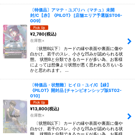
〔特価品〕アマテ・ユズリハ（マチュ）未開
封/C【赤】《PILOT》
[
店舗エリア予選版ST06-
009
]
¥
2,780
(税込)
在庫数×
〔状態B以下〕 カードの縁や表面や裏面に傷や
白かけ、若干のスレ、小さな凹みが認められる状
態。 状態Bと分類できるカードが多い為、お客様
によっては想像より状態が悪く思われる方もいる
かと思われます。 …
〔特価品・状態難〕ヒイロ・ユイ/C【緑】
《PILOT》開封品
[
チャンピオンシップ版ST02-
010
]
¥
13,800
(税込)
在庫数×
〔状態B以下〕 カードの縁や表面や裏面に傷や
白かけ、若干のスレ、小さな凹みが認められる状
態。 状態Bと分類できるカードが多い為、お客様