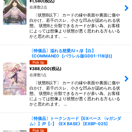
¥
1,580
(税込)
絞り込む
在庫数2点
〔状態B以下〕 カードの縁や表面や裏面に傷や
白かけ、若干のスレ、小さな凹みが認められる状
態。 状態Bと分類できるカードが多い為、お客様
によっては想像より状態が悪く思われる方もいる
かと思われます。 …
〔特価品〕溢れる慈愛/U＋/β【白】
《COMMAND》
[
パラレル版GD01-118(β)
]
¥
388,000
(税込)
在庫数1点
〔状態B以下〕 カードの縁や表面や裏面に傷や
白かけ、若干のスレ、小さな凹みが認められる状
態。 状態Bと分類できるカードが多い為、お客様
によっては想像より状態が悪く思われる方もいる
かと思われます。 …
〔特価品〕トークンカード【EXベース 〈νガンダ
ム〉】/P【-】《EX BASE》
[
EXBP-025
]