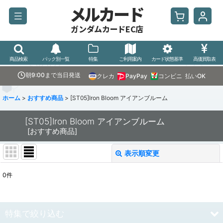
メルカード
ガンダムカードEC店
商品検索
パック別一覧
特集
ご利用案内
カード状態基準
高価買取表
朝9:00まで当日発送
クレカ
PayPay
コンビニ
払いOK
ホーム
>
おすすめ商品
>
[ST05]Iron Bloom アイアンブルーム
[ST05]Iron Bloom アイアンブルーム
[
おすすめ商品
]
表示順変更
閉じる
0
件
表示数
:
並び順
:
特集で絞り込む