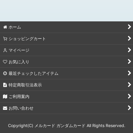
絞り込む
[GD05]Freedom Ascension フリーダムアセンション
カスタムデッキボックス
ホーム
[EB01］Eternal Nexus エターナルネクサス
ショッピングカート
[ST10]Generation Pulse ジェネレーションパルス
マイページ
[GD04]Phantom Aria ファントムアリア
お気に入り
最近チェックしたアイテム
[ST09]Destiny Ignition デスティニー イグニッション
特定商取引法表示
[PC01A/PC02A]アッセンブルセット鉄血のオルフェンズ
&GQuuuuuuX
ご利用案内
[GD03]Steel Requiem スティールレクイエム
お問い合わせ
[GD02] Dual Impactデュアルインパクト
Copyright(C) メルカード ガンダムカード All Rights Reserved.
[GD01]Newtype Rising ニュータイプライジング