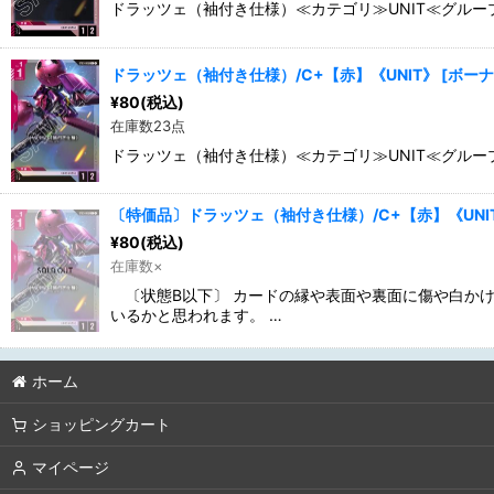
並び順
:
ドラッツェ（袖付き仕様）≪カテゴリ≫UNIT≪グループ≫He
カテゴリ
:
ドラッツェ（袖付き仕様）/C+【赤】《UNIT》
[
ボーナ
¥
80
(税込)
在庫数23点
特集
:
ドラッツェ（袖付き仕様）≪カテゴリ≫UNIT≪グループ≫He
〔特価品〕ドラッツェ（袖付き仕様）/C+【赤】《UNI
¥
80
(税込)
在庫数×
〔状態B以下〕 カードの縁や表面や裏面に傷や白かけ
いるかと思われます。 …
ホーム
ショッピングカート
マイページ