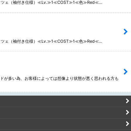
ッツェ（袖付き仕様）≪Lv.≫1≪COST≫1≪色≫Red≪…
ッツェ（袖付き仕様）≪Lv.≫1≪COST≫1≪色≫Red≪…
ードが多い為、お客様によっては想像より状態が悪く思われる方も