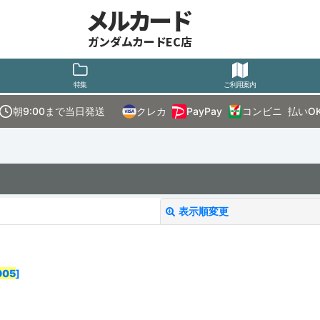
メルカード
ガンダムカードEC店
特集
ご利用案内
朝9:00まで当日発送
クレカ
PayPay
コンビニ
払いO
表示順変更
005
]