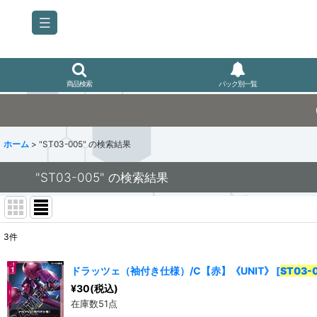
商品検索
パック別一覧
ホーム
>
"ST03-005"
の
検索結果
"ST03-005"
の
検索結果
3
件
商品検索
:
ドラッツェ（袖付き仕様）/C【赤】《UNIT》
[
ST03-
表示数
:
¥
30
(税込)
在庫数51点