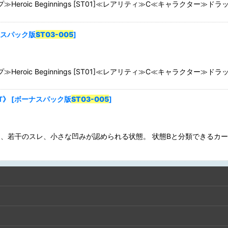
roic Beginnings [ST01]≪レアリティ≫C≪キャラクター≫ドラ
スパック版
ST03-005
]
roic Beginnings [ST01]≪レアリティ≫C≪キャラクター≫ドラ
絞り込む
T》
[
ボーナスパック版
ST03-005
]
、若干のスレ、小さな凹みが認められる状態。 状態Bと分類できるカ