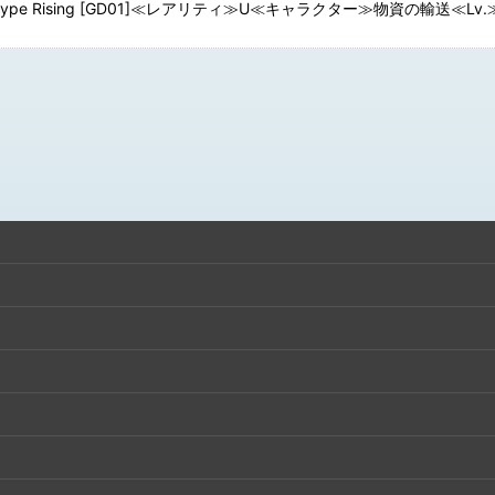
e Rising [GD01]≪レアリティ≫U≪キャラクター≫物資の輸送≪Lv.
絞り込む