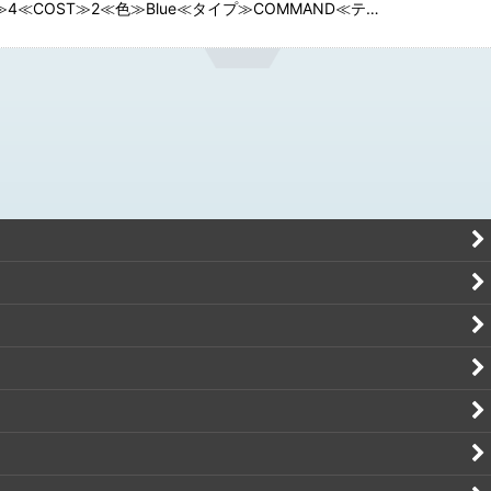
≫4≪COST≫2≪色≫Blue≪タイプ≫COMMAND≪テ…