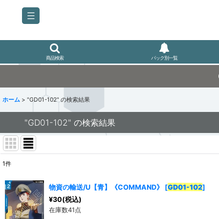
商品検索
パック別一覧
ホーム
>
"GD01-102"
の
検索結果
"GD01-102"
の
検索結果
1
件
商品検索
:
物資の輸送/U【青】《COMMAND》
[
GD01-102
]
表示数
:
¥
30
(税込)
在庫数41点