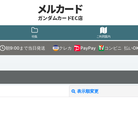
メルカード
ガンダムカードEC店
特集
ご利用案内
朝9:00まで当日発送
クレカ
PayPay
コンビニ
払いO
表示順変更