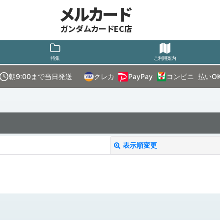
メルカード
ガンダムカードEC店
特集
ご利用案内
朝9:00まで当日発送
クレカ
PayPay
コンビニ
払いO
表示順変更