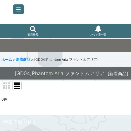
商品検索
パック別一覧
ホーム
>
新着商品
>
[GD04]Phantom Aria ファントムアリア
[GD04]Phantom Aria ファントムアリア
[
新着商品
]
0
件
表示数
:
並び順
:
特集で絞り込む