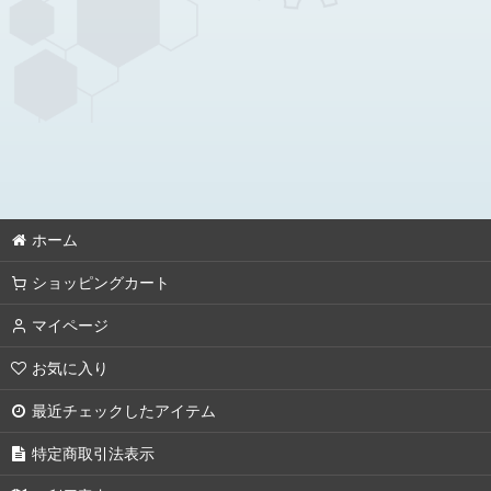
[GD05]Freedom Ascension フリーダムアセンション
カスタムデッキボックス
[EB01］Eternal Nexus エターナルネクサス
[ST10]Generation Pulse ジェネレーションパルス
[GD04]Phantom Aria ファントムアリア
ホーム
[ST09]Destiny Ignition デスティニー イグニッション
ショッピングカート
[PC01A/PC02A]アッセンブルセット鉄血のオルフェンズ &GQuuuuu
マイページ
[GD03]Steel Requiem スティールレクイエム
お気に入り
[GD02] Dual Impactデュアルインパクト
最近チェックしたアイテム
[GD01]Newtype Rising ニュータイプライジング
特定商取引法表示