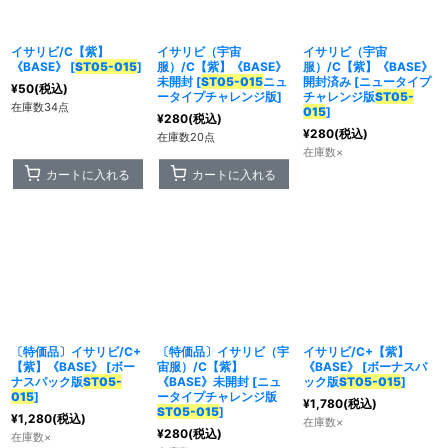
イサリビ/C【紫】
イサリビ（宇宙
イサリビ（宇宙
カテゴリ
:
《BASE》
[
ST05-015
]
服）/C【紫】《BASE》
服）/C【紫】《BASE》
未開封
[
ST05-015
ニュ
開封済み
[
ニュータイプ
¥
50
(税込)
ータイプチャレンジ版
]
チャレンジ版
ST05-
在庫数34点
特集
:
015
]
¥
280
(税込)
¥
280
(税込)
在庫数20点
在庫数×
絞り込む
カートに入れる
カートに入れる
〔特価品〕イサリビ/C+
〔特価品〕イサリビ（宇
イサリビ/C+【紫】
【紫】《BASE》
[
ボー
宙服）/C【紫】
《BASE》
[
ボーナスパ
ナスパック版
ST05-
《BASE》未開封
[
ニュ
ック版
ST05-015
]
015
]
ータイプチャレンジ版
¥
1,780
(税込)
ST05-015
]
¥
1,280
(税込)
在庫数×
¥
280
(税込)
在庫数×