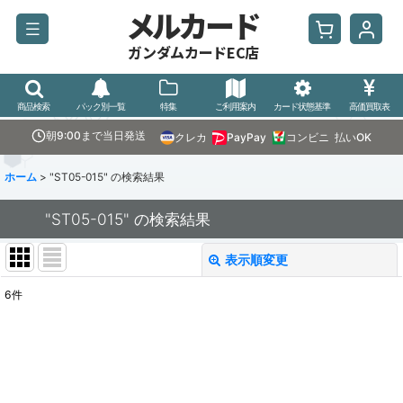
メルカード
ガンダムカードEC店
商品検索
パック別一覧
特集
ご利用案内
カード状態基準
高価買取表
朝9:00まで当日発送
クレカ
PayPay
コンビニ
払いOK
ホーム
>
"ST05-015"
の
検索結果
"ST05-015"
の
検索結果
表示順変更
閉じる
6
件
商品検索
:
表示数
:
並び順
: