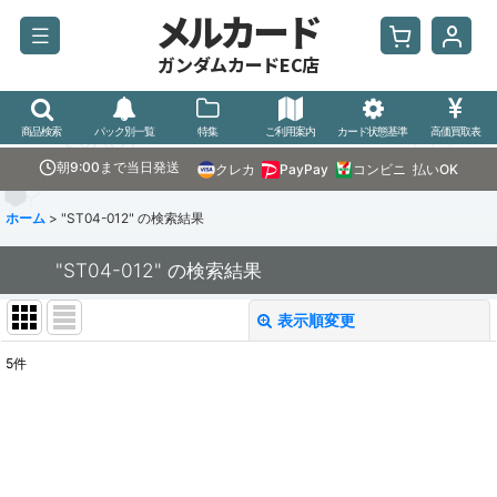
メルカード
ガンダムカードEC店
商品検索
パック別一覧
特集
ご利用案内
カード状態基準
高価買取表
朝9:00まで当日発送
クレカ
PayPay
コンビニ
払いOK
ホーム
>
"ST04-012"
の
検索結果
"ST04-012"
の
検索結果
表示順変更
閉じる
5
件
商品検索
:
表示数
:
並び順
: