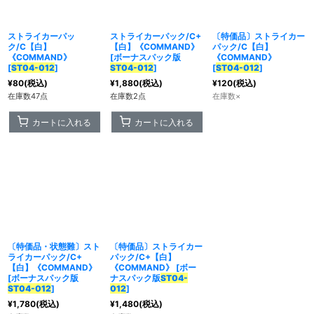
ストライカーパッ
ストライカーパック/C+
〔特価品〕ストライカー
カテゴリ
:
ク/C【白】
【白】《COMMAND》
パック/C【白】
《COMMAND》
[
ボーナスパック版
《COMMAND》
[
ST04-012
]
ST04-012
]
[
ST04-012
]
特集
:
¥
80
(税込)
¥
1,880
(税込)
¥
120
(税込)
在庫数47点
在庫数2点
在庫数×
絞り込む
カートに入れる
カートに入れる
〔特価品・状態難〕スト
〔特価品〕ストライカー
ライカーパック/C+
パック/C+【白】
【白】《COMMAND》
《COMMAND》
[
ボー
[
ボーナスパック版
ナスパック版
ST04-
ST04-012
]
012
]
¥
1,780
(税込)
¥
1,480
(税込)