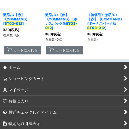
激昂/C【赤】
激昂/C+【赤】
〔特価品〕激昂/C+
カテゴリ
:
《COMMAND》
《COMMAND》
[
ボー
【赤】《COMMAND》
[
ST03-012
]
ナスパック版
ST03-
[
ボーナスパック版
012
]
ST03-012
]
¥
30
(税込)
特集
:
¥
80
(税込)
¥
80
(税込)
在庫数51点
在庫数40点
在庫数×
絞り込む
カートに入れる
カートに入れる
ホーム
ショッピングカート
マイページ
お気に入り
最近チェックしたアイテム
特定商取引法表示