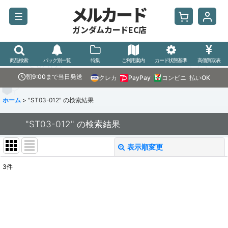
メルカード
ガンダムカードEC店
商品検索
パック別一覧
特集
ご利用案内
カード状態基準
高価買取表
朝9:00まで当日発送
クレカ
PayPay
コンビニ
払いOK
ホーム
>
"ST03-012"
の
検索結果
"ST03-012"
の
検索結果
表示順変更
閉じる
3
件
商品検索
:
表示数
:
並び順
: