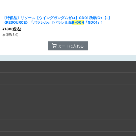
〔特価品〕リソース【ウイングガンダムゼロ】GD01収録/C+【-】
《RESOURCE》『パラレル』
[
パラレル版
R-004
『GD01』
]
¥
180
(税込)
在庫数3点
カートに入れる
絞り込む