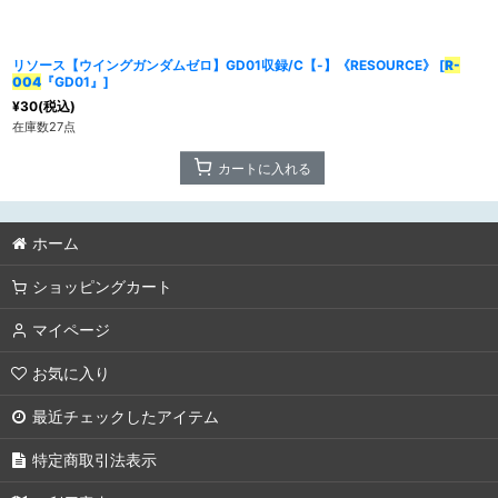
並び順
:
リソース【ウイングガンダムゼロ】GD01収録/C【-】《RESOURCE》
[
R-
カテゴリ
:
004
『GD01』
]
¥
30
(税込)
在庫数27点
特集
:
カートに入れる
ホーム
ショッピングカート
マイページ
お気に入り
最近チェックしたアイテム
特定商取引法表示