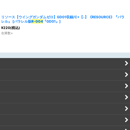
リソース【ウイングガンダムゼロ】GD01収録/C+【-】《RESOURCE》『パラ
レル』
[
パラレル版
R-004
『GD01』
]
¥
220
(税込)
在庫数×