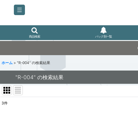
商品検索
パック別一覧
ホーム
>
"R-004"
の
検索結果
"R-004"
の
検索結果
3
件
商品検索
:
表示数
: