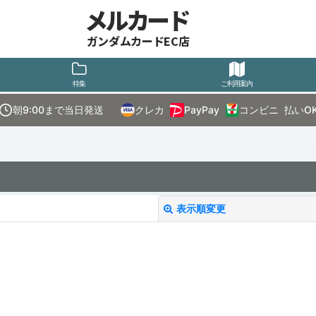
メルカード
ガンダムカードEC店
特集
ご利用案内
朝9:00まで当日発送
クレカ
PayPay
コンビニ
払いO
表示順変更