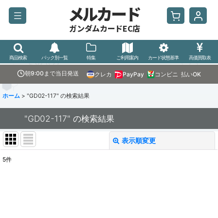
メルカード
ガンダムカードEC店
商品検索
パック別一覧
特集
ご利用案内
カード状態基準
高価買取表
朝9:00まで当日発送
クレカ
PayPay
コンビニ
払いOK
ホーム
>
"GD02-117"
の
検索結果
"GD02-117"
の
検索結果
表示順変更
閉じる
5
件
商品検索
:
表示数
:
並び順
: