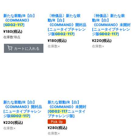
新たな鼓動/R【白】
〔特価品〕新たな鼓
〔特価品〕新たな鼓
カテゴリ
:
《COMMAND》
動/R【白】
動/R【白】
[
GD02-117
]
《COMMAND》開封品
《COMMAND》未開封
[
ニュータイプチャレン
[
ニュータイプチャレン
¥
180
(税込)
特集
:
ジ版
GD02-117
]
ジ版
GD02-117
]
在庫数18点
¥
180
(税込)
¥
220
(税込)
在庫数×
在庫数×
カートに入れる
絞り込む
新たな鼓動/R【白】
新たな鼓動/R【白】
《COMMAND》開封品
《COMMAND》未開封
[
ニュータイプチャレン
[
GD02-117
ニュータイ
ジ版
GD02-117
]
プチャレンジ版
]
¥
220
(税込)
¥
280
(税込)
在庫数×
在庫数×