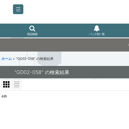
商品検索
パック別一覧
ホーム
>
"GD02-058"
の
検索結果
"GD02-058"
の
検索結果
4
件
商品検索
:
表示数
: