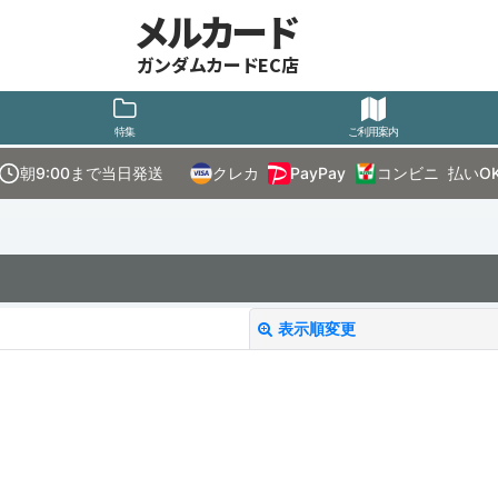
メルカード
ガンダムカードEC店
特集
ご利用案内
朝9:00まで当日発送
クレカ
PayPay
コンビニ
払いO
表示順変更