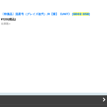
〔特価品〕流星号（グレイズ改弐）/R【紫】《UNIT》
[
GD02-058
]
¥
120
(税込)
在庫数×