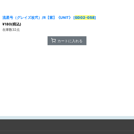
流星号（グレイズ改弐）/R【紫】《UNIT》
[
GD02-058
]
¥
180
(税込)
在庫数32点
カートに入れる
絞り込む