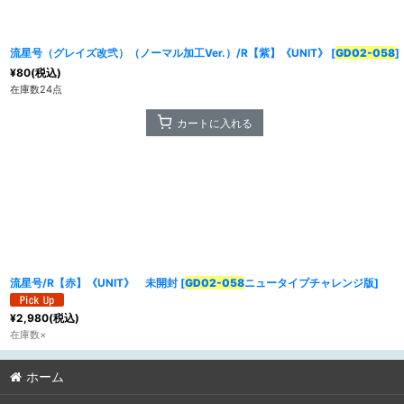
並び順
:
流星号（グレイズ改弐）（ノーマル加工Ver.）/R【紫】《UNIT》
[
GD02-058
]
カテゴリ
:
¥
80
(税込)
在庫数24点
特集
:
カートに入れる
流星号/R【赤】《UNIT》 未開封
[
GD02-058
ニュータイプチャレンジ版
]
¥
2,980
(税込)
在庫数×
ホーム