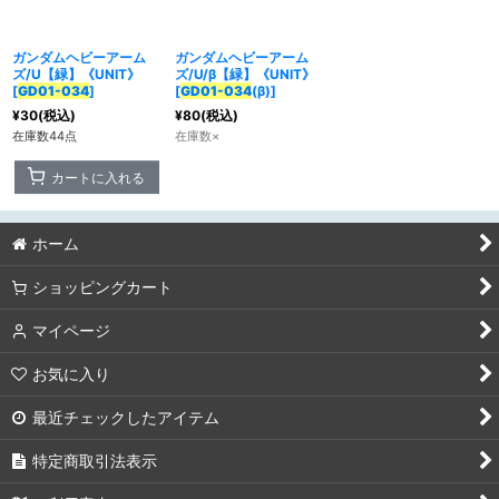
ガンダムヘビーアーム
ガンダムヘビーアーム
カテゴリ
:
ズ/U【緑】《UNIT》
ズ/U/β【緑】《UNIT》
[
GD01-034
]
[
GD01-034
(β)
]
特集
:
¥
30
(税込)
¥
80
(税込)
在庫数44点
在庫数×
カートに入れる
絞り込む
ホーム
ショッピングカート
マイページ
お気に入り
最近チェックしたアイテム
特定商取引法表示