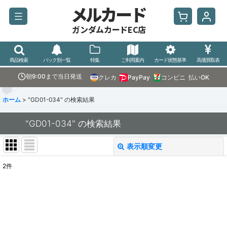
メルカード
ガンダムカードEC店
商品検索
パック別一覧
特集
ご利用案内
カード状態基準
高価買取表
朝9:00まで当日発送
クレカ
PayPay
コンビニ
払いOK
ホーム
>
"GD01-034"
の
検索結果
"GD01-034"
の
検索結果
表示順変更
閉じる
2
件
商品検索
:
表示数
:
並び順
: