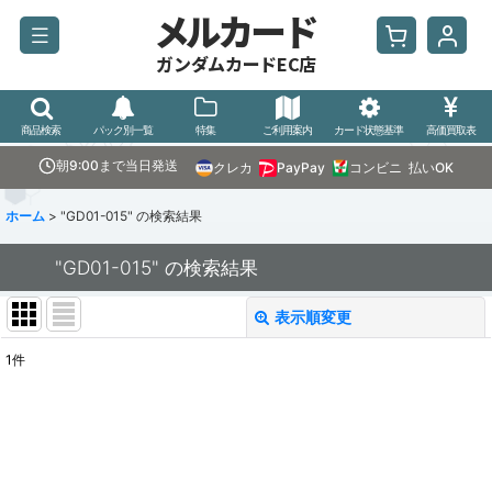
メルカード
ガンダムカードEC店
商品検索
パック別一覧
特集
ご利用案内
カード状態基準
高価買取表
朝9:00まで当日発送
クレカ
PayPay
コンビニ
払いOK
ホーム
>
"GD01-015"
の
検索結果
"GD01-015"
の
検索結果
表示順変更
閉じる
1
件
商品検索
:
表示数
:
並び順
: