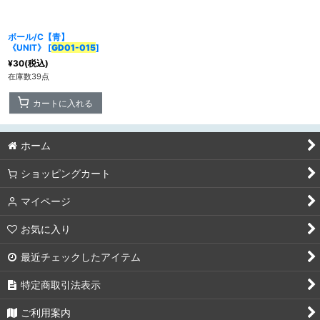
ボール/C【青】
カテゴリ
:
《UNIT》
[
GD01-015
]
¥
30
(税込)
特集
:
在庫数39点
カートに入れる
絞り込む
ホーム
ショッピングカート
マイページ
お気に入り
最近チェックしたアイテム
特定商取引法表示
ご利用案内